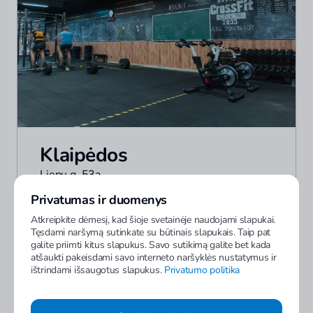
Klaipėdos
Liepų g. 53a
Privatumas ir duomenys
Baseino ir pirčių erdvė
Atkreipkite dėmesį, kad šioje svetainėje naudojami slapukai.
Tęsdami naršymą sutinkate su būtinais slapukais. Taip pat
Grupinės treniruotės
galite priimti kitus slapukus. Savo sutikimą galite bet kada
atšaukti pakeisdami savo interneto naršyklės nustatymus ir
Nemokamas parkingas
ištrindami išsaugotus slapukus.
Privatumo politika
Stalo tenisas