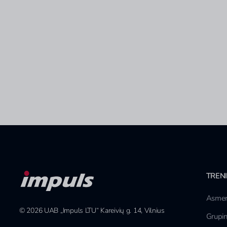
TREN
Asmen
© 2026 UAB „Impuls LTU“ Kareivių g. 14, Vilnius
Grupin