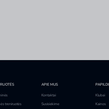
IRUOTĖS
APIE MUS
PAPILD
inės
Kontaktai
Klubai
ės treniruotės
Susisiekime
Kainos