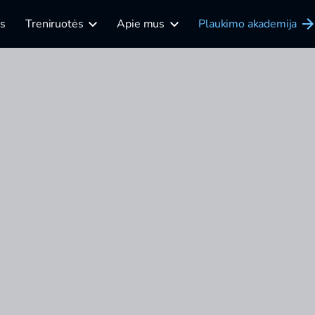
is
Treniruotės
Apie mus
Plaukimo akademija