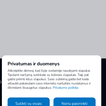
Privatumas ir duomenys
Atkreipkite dėmesį, kad šioje svetainėje naudojami slapukai.
Tęsdami naršymą sutinkate su būtinais slapukais. Taip pat
galite priimti kitus slapukus. Savo sutikimą galite bet kada
OMA INFORMACIJA
MANO IMPULS
atšaukti pakeisdami savo interneto naršyklės nustatymus ir
ištrindami išsaugotus slapukus.
Privatumo politika
Sutikti su visais
Noriu pasirinkti