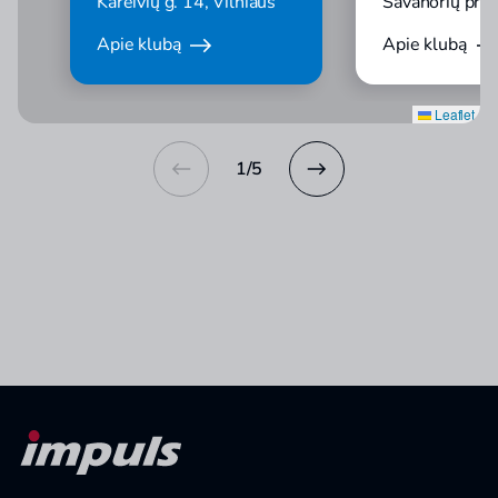
Kareivių g. 14, Vilniaus
Savanorių pr. 2
Apie klubą
Apie klubą
Leaflet
1
/
5