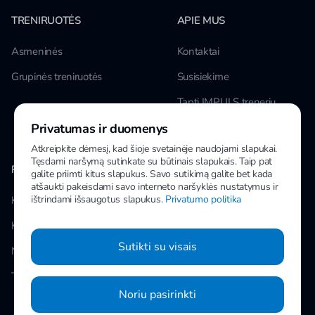
TRENIRUOTĖS
APIE MUS
Asmeninės
Kontaktai
Grupinės treniruotės
Susisiekime
Tapti IMPULS treneriu
Privatumas ir duomenys
Karjera
Atkreipkite dėmesį, kad šioje svetainėje naudojami slapukai.
Tęsdami naršymą sutinkate su būtinais slapukais. Taip pat
PAPILDOMA INFORMACIJA
MANO IMPULS
galite priimti kitus slapukus. Savo sutikimą galite bet kada
atšaukti pakeisdami savo interneto naršyklės nustatymus ir
ištrindami išsaugotus slapukus.
Privatumo politika
Klubai
Facebook
Kainos
Instagram
Sutikti su visais
Naujienos
Youtube
Taisyklės
Noriu pasirinkti