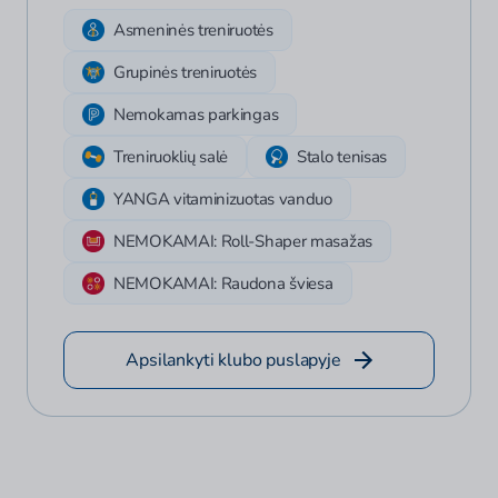
Asmeninės treniruotės
Grupinės treniruotės
Nemokamas parkingas
Treniruoklių salė
Stalo tenisas
YANGA vitaminizuotas vanduo
NEMOKAMAI: Roll-Shaper masažas
NEMOKAMAI: Raudona šviesa
Apsilankyti klubo puslapyje