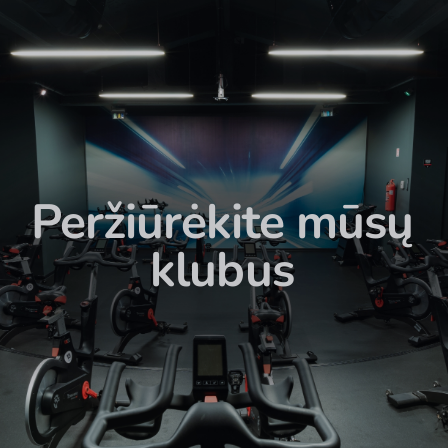
Peržiūrėkite mūsų
klubus