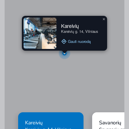
×
Kareivių
Kareivių g. 14, Vilniaus
Gauti nuorodą
Kareivių
Savanorių