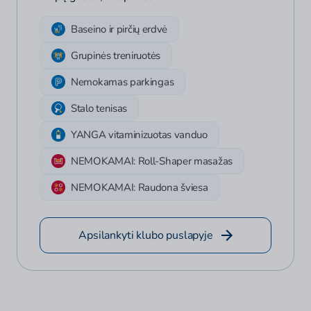
Baseino ir pirčių erdvė
Grupinės treniruotės
Nemokamas parkingas
Stalo tenisas
YANGA vitaminizuotas vanduo
NEMOKAMAI: Roll-Shaper masažas
NEMOKAMAI: Raudona šviesa
Apsilankyti klubo puslapyje