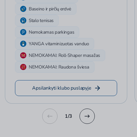
Baseino ir pirčių erdvė
Stalo tenisas
Nemokamas parkingas
YANGA vitaminizuotas vanduo
NEMOKAMAI: Roll-Shaper masažas
NEMOKAMAI: Raudona šviesa
Apsilankyti klubo puslapyje
1
/
3