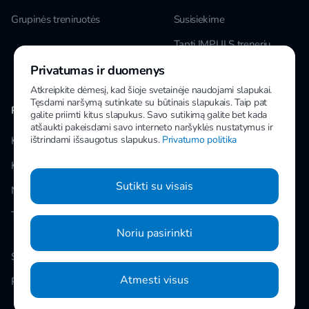
Grupinės treniruotės
Susisiekime
Tapti IMPULS treneriu
Privatumas ir duomenys
Karjera
Atkreipkite dėmesį, kad šioje svetainėje naudojami slapukai.
Tęsdami naršymą sutinkate su būtinais slapukais. Taip pat
PAPILDOMA INFORMACIJA
MANO IMPULS
galite priimti kitus slapukus. Savo sutikimą galite bet kada
atšaukti pakeisdami savo interneto naršyklės nustatymus ir
ištrindami išsaugotus slapukus.
Privatumo politika
Klubai
Facebook
Kainos
Instagram
Sutikti su visais
Naujienos
Youtube
Taisyklės
Noriu pasirinkti
Slapukų nustatymai
Atmesti visus
Privatumo politika