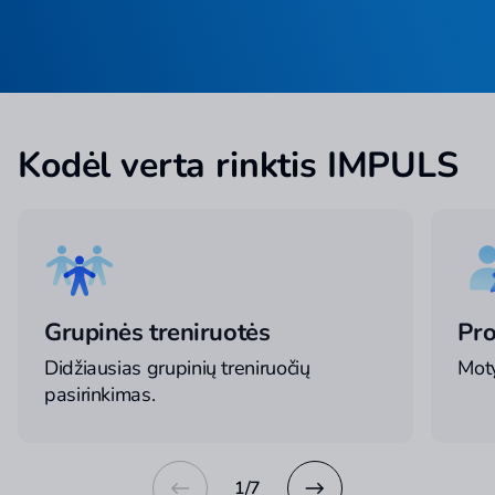
Kodėl verta rinktis IMPULS
Grupinės treniruotės
Pro
Didžiausias grupinių treniruočių
Moty
pasirinkimas.
1
/
7