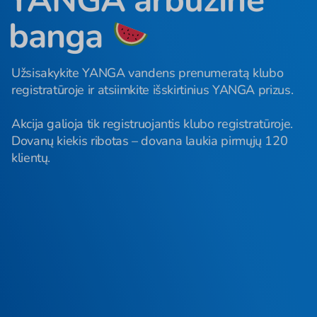
YANGA arbūzinė
banga
Užsisakykite YANGA vandens prenumeratą klubo
registratūroje ir atsiimkite išskirtinius YANGA prizus.
Akcija galioja tik registruojantis klubo registratūroje.
Dovanų kiekis ribotas – dovana laukia pirmųjų 120
klientų.