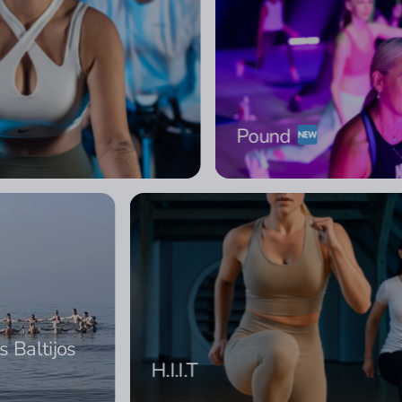
Pound
ės Baltijos
H.I.I.T