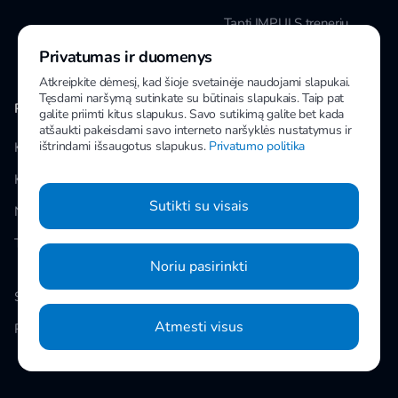
Tapti IMPULS treneriu
Privatumas ir duomenys
Karjera
Atkreipkite dėmesį, kad šioje svetainėje naudojami slapukai.
Tęsdami naršymą sutinkate su būtinais slapukais. Taip pat
PAPILDOMA INFORMACIJA
MANO IMPULS
galite priimti kitus slapukus. Savo sutikimą galite bet kada
atšaukti pakeisdami savo interneto naršyklės nustatymus ir
ištrindami išsaugotus slapukus.
Privatumo politika
Klubai
Facebook
Kainos
Instagram
Sutikti su visais
Naujienos
Youtube
Taisyklės
Noriu pasirinkti
Slapukų nustatymai
Atmesti visus
Privatumo politika