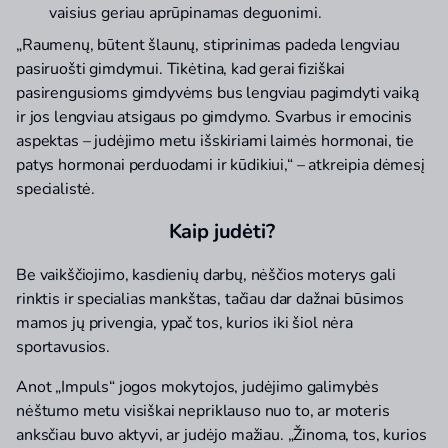
vaisius geriau aprūpinamas deguonimi.
„Raumenų, būtent šlaunų, stiprinimas padeda lengviau
pasiruošti gimdymui. Tikėtina, kad gerai fiziškai
pasirengusioms gimdyvėms bus lengviau pagimdyti vaiką
ir jos lengviau atsigaus po gimdymo. Svarbus ir emocinis
aspektas – judėjimo metu išskiriami laimės hormonai, tie
patys hormonai perduodami ir kūdikiui,“ – atkreipia dėmesį
specialistė.
Kaip judėti?
Be vaikščiojimo, kasdienių darbų, nėščios moterys gali
rinktis ir specialias mankštas, tačiau dar dažnai būsimos
mamos jų privengia, ypač tos, kurios iki šiol nėra
sportavusios.
Anot „Impuls“ jogos mokytojos, judėjimo galimybės
nėštumo metu visiškai nepriklauso nuo to, ar moteris
anksčiau buvo aktyvi, ar judėjo mažiau. „Žinoma, tos, kurios