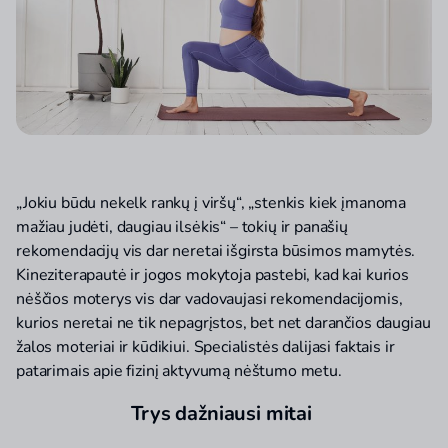
„Jokiu būdu nekelk rankų į viršų“, „stenkis kiek įmanoma
mažiau judėti, daugiau ilsėkis“ – tokių ir panašių
rekomendacijų vis dar neretai išgirsta būsimos mamytės.
Kineziterapautė ir jogos mokytoja pastebi, kad kai kurios
nėščios moterys vis dar vadovaujasi rekomendacijomis,
kurios neretai ne tik nepagrįstos, bet net darančios daugiau
žalos moteriai ir kūdikiui. Specialistės dalijasi faktais ir
patarimais apie fizinį aktyvumą nėštumo metu.
Trys dažniausi mitai