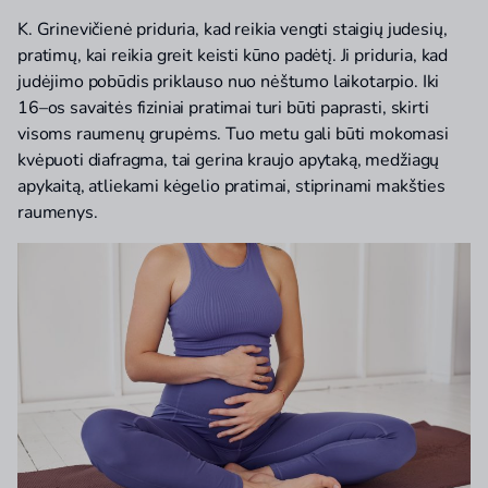
K. Grinevičienė priduria, kad reikia vengti staigių judesių,
pratimų, kai reikia greit keisti kūno padėtį. Ji priduria, kad
judėjimo pobūdis priklauso nuo nėštumo laikotarpio. Iki
16–os savaitės fiziniai pratimai turi būti paprasti, skirti
visoms raumenų grupėms. Tuo metu gali būti mokomasi
kvėpuoti diafragma, tai gerina kraujo apytaką, medžiagų
apykaitą, atliekami kėgelio pratimai, stiprinami makšties
raumenys.