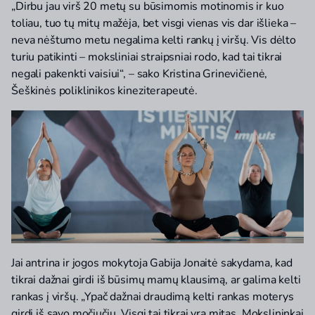
„Dirbu jau virš 20 metų su būsimomis motinomis ir kuo
toliau, tuo tų mitų mažėja, bet visgi vienas vis dar išlieka –
neva nėštumo metu negalima kelti rankų į viršų. Vis dėlto
turiu patikinti – moksliniai straipsniai rodo, kad tai tikrai
negali pakenkti vaisiui“, – sako Kristina Grinevičienė,
Šeškinės poliklinikos kineziterapeutė.
Jai antrina ir jogos mokytoja Gabija Jonaitė sakydama, kad
tikrai dažnai girdi iš būsimų mamų klausimą, ar galima kelti
rankas į viršų. „Ypač dažnai draudimą kelti rankas moterys
girdi iš savo močiučių. Visgi tai tikrai yra mitas. Mokslininkai