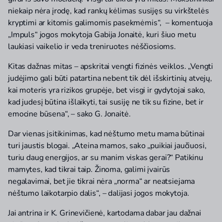
niekaip nėra įrodę, kad rankų kėlimas susijęs su virkštelės
kryptimi ar kitomis galimomis pasekmėmis“, – komentuoja
„Impuls“ jogos mokytoja Gabija Jonaitė, kuri šiuo metu
laukiasi vaikelio ir veda treniruotes nėščiosioms.
Kitas dažnas mitas – apskritai vengti fizinės veiklos. „Vengti
judėjimo gali būti patartina nebent tik dėl išskirtinių atvejų,
kai moteris yra rizikos grupėje, bet visgi ir gydytojai sako,
kad judesį būtina išlaikyti, tai susiję ne tik su fizine, bet ir
emocine būsena“, – sako G. Jonaitė.
Dar vienas įsitikinimas, kad nėštumo metu mama būtinai
turi jaustis blogai. „Ateina mamos, sako „puikiai jaučiuosi,
turiu daug energijos, ar su manim viskas gerai?“ Patikinu
mamytes, kad tikrai taip. Žinoma, galimi įvairūs
negalavimai, bet jie tikrai nėra „norma“ ar neatsiejama
nėštumo laikotarpio dalis“, – dalijasi jogos mokytoja.
Jai antrina ir K. Grinevičienė, kartodama dabar jau dažnai