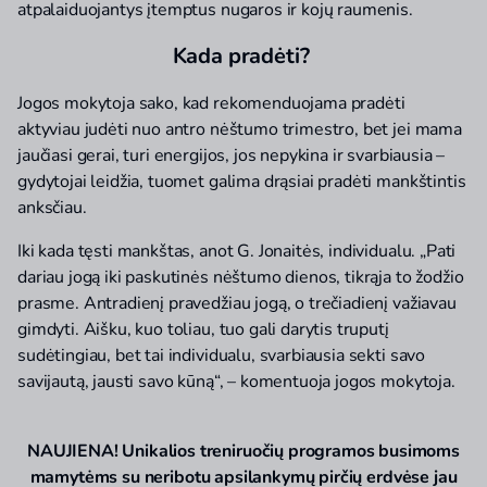
atpalaiduojantys įtemptus nugaros ir kojų raumenis.
Kada pradėti?
Jogos mokytoja sako, kad rekomenduojama pradėti
aktyviau judėti nuo antro nėštumo trimestro, bet jei mama
jaučiasi gerai, turi energijos, jos nepykina ir svarbiausia –
gydytojai leidžia, tuomet galima drąsiai pradėti mankštintis
anksčiau.
Iki kada tęsti mankštas, anot G. Jonaitės, individualu. „Pati
dariau jogą iki paskutinės nėštumo dienos, tikrąja to žodžio
prasme. Antradienį pravedžiau jogą, o trečiadienį važiavau
gimdyti. Aišku, kuo toliau, tuo gali darytis truputį
sudėtingiau, bet tai individualu, svarbiausia sekti savo
savijautą, jausti savo kūną“, – komentuoja jogos mokytoja.
NAUJIENA! Unikalios treniruočių programos busimoms
mamytėms su neribotu apsilankymų pirčių erdvėse jau