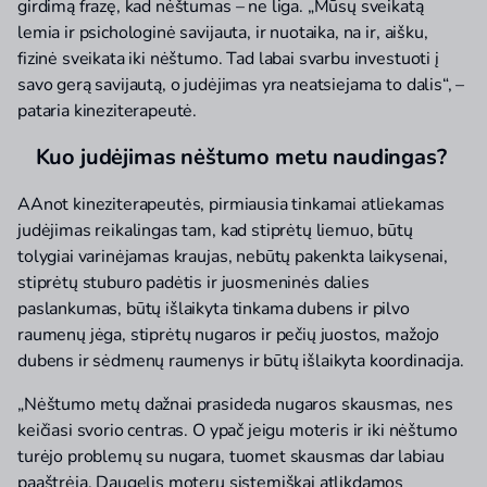
girdimą frazę, kad nėštumas – ne liga. „Mūsų sveikatą
lemia ir psichologinė savijauta, ir nuotaika, na ir, aišku,
fizinė sveikata iki nėštumo. Tad labai svarbu investuoti į
savo gerą savijautą, o judėjimas yra neatsiejama to dalis“, –
pataria kineziterapeutė.
Kuo judėjimas nėštumo metu naudingas?
AAnot kineziterapeutės, pirmiausia tinkamai atliekamas
judėjimas reikalingas tam, kad stiprėtų liemuo, būtų
tolygiai varinėjamas kraujas, nebūtų pakenkta laikysenai,
stiprėtų stuburo padėtis ir juosmeninės dalies
paslankumas, būtų išlaikyta tinkama dubens ir pilvo
raumenų jėga, stiprėtų nugaros ir pečių juostos, mažojo
dubens ir sėdmenų raumenys ir būtų išlaikyta koordinacija.
„Nėštumo metų dažnai prasideda nugaros skausmas, nes
keičiasi svorio centras. O ypač jeigu moteris ir iki nėštumo
turėjo problemų su nugara, tuomet skausmas dar labiau
paaštrėja. Daugelis moterų sistemiškai atlikdamos