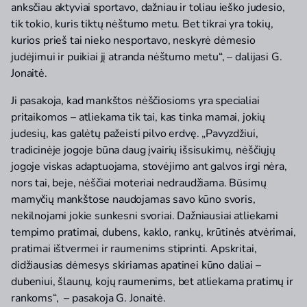
anksčiau aktyviai sportavo, dažniau ir toliau ieško judesio,
tik tokio, kuris tiktų nėštumo metu. Bet tikrai yra tokių,
kurios prieš tai nieko nesportavo, neskyrė dėmesio
judėjimui ir puikiai jį atranda nėštumo metu“, – dalijasi G.
Jonaitė.
Ji pasakoja, kad mankštos nėščiosioms yra specialiai
pritaikomos – atliekama tik tai, kas tinka mamai, jokių
judesių, kas galėtų pažeisti pilvo erdvę. „Pavyzdžiui,
tradicinėje jogoje būna daug įvairių išsisukimų, nėščiųjų
jogoje viskas adaptuojama, stovėjimo ant galvos irgi nėra,
nors tai, beje, nėščiai moteriai nedraudžiama. Būsimų
mamyčių mankštose naudojamas savo kūno svoris,
nekilnojami jokie sunkesni svoriai. Dažniausiai atliekami
tempimo pratimai, dubens, kaklo, rankų, krūtinės atvėrimai,
pratimai ištvermei ir raumenims stiprinti. Apskritai,
didžiausias dėmesys skiriamas apatinei kūno daliai –
dubeniui, šlaunų, kojų raumenims, bet atliekama pratimų ir
rankoms“, – pasakoja G. Jonaitė.