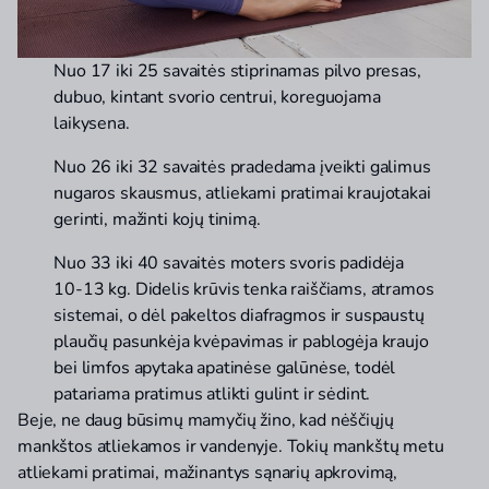
Nuo 17 iki 25 savaitės stiprinamas pilvo presas,
dubuo, kintant svorio centrui, koreguojama
laikysena.
Nuo 26 iki 32 savaitės pradedama įveikti galimus
nugaros skausmus, atliekami pratimai kraujotakai
gerinti, mažinti kojų tinimą.
Nuo 33 iki 40 savaitės moters svoris padidėja
10-13 kg. Didelis krūvis tenka raiščiams, atramos
sistemai, o dėl pakeltos diafragmos ir suspaustų
plaučių pasunkėja kvėpavimas ir pablogėja kraujo
bei limfos apytaka apatinėse galūnėse, todėl
patariama pratimus atlikti gulint ir sėdint.
Beje, ne daug būsimų mamyčių žino, kad nėščiųjų
mankštos atliekamos ir vandenyje. Tokių mankštų metu
atliekami pratimai, mažinantys sąnarių apkrovimą,