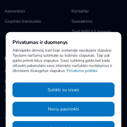
Asmeninės
Kontaktai
Grupinės treniruotės
Susisiekime
Tapti IMPULS treneriu
Privatumas ir duomenys
Karjera
Atkreipkite dėmesį, kad šioje svetainėje naudojami slapukai.
Tęsdami naršymą sutinkate su būtinais slapukais. Taip pat
PAPILDOMA INFORMACIJA
MANO IMPULS
galite priimti kitus slapukus. Savo sutikimą galite bet kada
atšaukti pakeisdami savo interneto naršyklės nustatymus ir
ištrindami išsaugotus slapukus.
Privatumo politika
Klubai
Facebook
Kainos
Instagram
Sutikti su visais
Naujienos
Youtube
Taisyklės
Noriu pasirinkti
Slapukų nustatymai