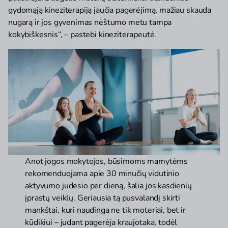
gydomąją kineziterapiją jaučia pagerėjimą, mažiau skauda
nugarą ir jos gyvenimas nėštumo metu tampa
kokybiškesnis“, – pastebi kineziterapeutė.
Anot jogos mokytojos, būsimoms mamytėms
rekomenduojama apie 30 minučių vidutinio
aktyvumo judesio per dieną, šalia jos kasdienių
įprastų veiklų. Geriausia tą pusvalandį skirti
mankštai, kuri naudinga ne tik moteriai, bet ir
kūdikiui – judant pagerėja kraujotaka, todėl