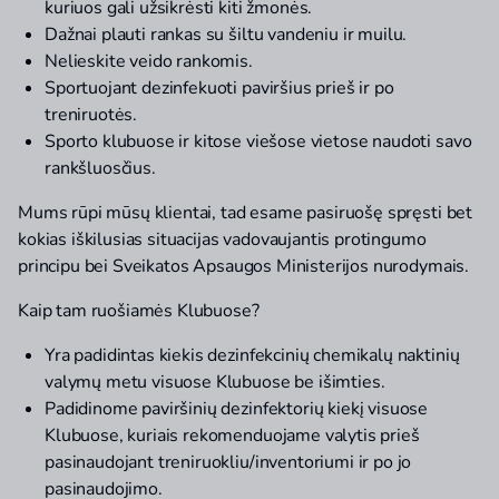
kuriuos gali užsikrėsti kiti žmonės.
Dažnai plauti rankas su šiltu vandeniu ir muilu.
Nelieskite veido rankomis.
Sportuojant dezinfekuoti paviršius prieš ir po
treniruotės.
Sporto klubuose ir kitose viešose vietose naudoti savo
rankšluosčius.
Mums rūpi mūsų klientai, tad esame pasiruošę spręsti bet
kokias iškilusias situacijas vadovaujantis protingumo
principu bei Sveikatos Apsaugos Ministerijos nurodymais.
Kaip tam ruošiamės Klubuose?
Yra padidintas kiekis dezinfekcinių chemikalų naktinių
valymų metu visuose Klubuose be išimties.
Padidinome paviršinių dezinfektorių kiekį visuose
Klubuose, kuriais rekomenduojame valytis prieš
pasinaudojant treniruokliu/inventoriumi ir po jo
pasinaudojimo.