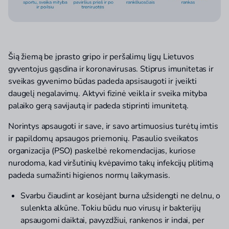
Šią žiemą be įprasto gripo ir peršalimų ligų Lietuvos
gyventojus gąsdina ir koronavirusas. Stiprus imunitetas ir
sveikas gyvenimo būdas padeda apsisaugoti ir įveikti
daugelį negalavimų. Aktyvi fizinė veikla ir sveika mityba
palaiko gerą savijautą ir padeda stiprinti imunitetą.
Norintys apsaugoti ir save, ir savo artimuosius turėtų imtis
ir papildomų apsaugos priemonių. Pasaulio sveikatos
organizacija (PSO) paskelbė rekomendacijas, kuriose
nurodoma, kad viršutinių kvėpavimo takų infekcijų plitimą
padeda sumažinti higienos normų laikymasis.
Svarbu čiaudint ar kosėjant burna užsidengti ne delnu, o
sulenkta alkūne. Tokiu būdu nuo virusų ir bakterijų
apsaugomi daiktai, pavyzdžiui, rankenos ir indai, per