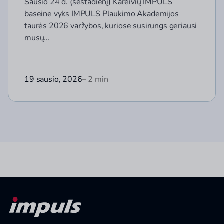
Sausio 24 d. (šeštadienį) Kareivių IMPULS
baseine vyks IMPULS Plaukimo Akademijos
taurės 2026 varžybos, kuriose susirungs geriausi
mūsų…
19 sausio, 2026
– 2 min