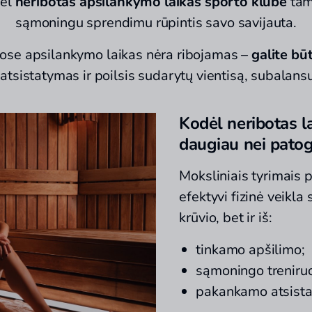
dėl
neribotas apsilankymo laikas sporto klube
tamp
sąmoningu sprendimu rūpintis savo savijauta.
ose apsilankymo laikas nėra ribojamas –
galite būt
 atsistatymas ir poilsis sudarytų vientisą, subalansu
Kodėl neribotas la
daugiau nei pato
Moksliniais tyrimais 
efektyvi fizinė veikla 
krūvio, bet ir iš:
tinkamo apšilimo;
sąmoningo treniru
pakankamo atsista