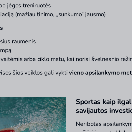
 po jėgos treniruotės
liaciją (mažiau tinimo, „sunkumo“ jausmo)
as
osius raumenis
ampą
aitėmis arba ciklo metu, kai norisi švelnesnio rež
visos šios veiklos gali vykti
vieno apsilankymo me
Sportas kaip ilga
savijautos investic
Neribotas apsilankymo