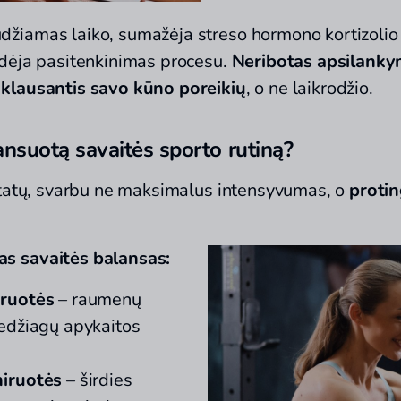
žiamas laiko, sumažėja streso hormono kortizolio 
idėja pasitenkinimas procesu.
Neribotas apsilankym
 klausantis savo kūno poreikių
, o ne laikrodžio.
ansuotą savaitės sporto rutiną?
ultatų, svarbu ne maksimalus intensyvumas, o
protin
 savaitės balansas:
iruotės
– raumenų
medžiagų apykaitos
niruotės
– širdies