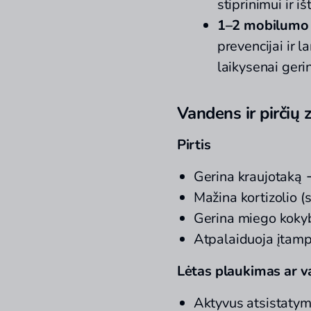
stiprinimui ir i
1–2
mobilumo 
prevencijai ir 
laikysenai gerin
Vandens ir pirčių 
Pirtis
Gerina kraujotaką 
Mažina kortizolio (
Gerina miego koky
Atpalaiduoja įtamp
Lėtas plaukimas ar v
Aktyvus atsistaty