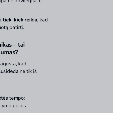
a ne privilegija, o
i tiek, kiek reikia
, kad
otą patirtį.
ikas – tai
gumas?
pagrįsta, kad
susideda ne tik iš
otės tempo;
tymo po jos.