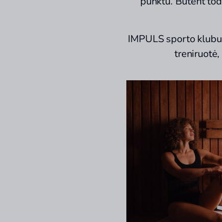
punktu. Būtent to
IMPULS sporto klubu
treniruotė,