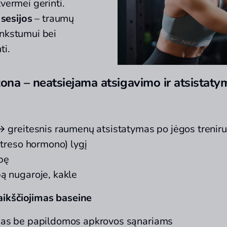
štvermei gerinti.
sesijos
– traumų
lankstumui bei
ti.
zona – neatsiejama atsigavimo ir atsistaty
→ greitesnis raumenų atsistatymas po jėgos treniru
streso hormono) lygį
bę
ą nugaroje, kakle
aikščiojimas baseine
mas be papildomos apkrovos sąnariams