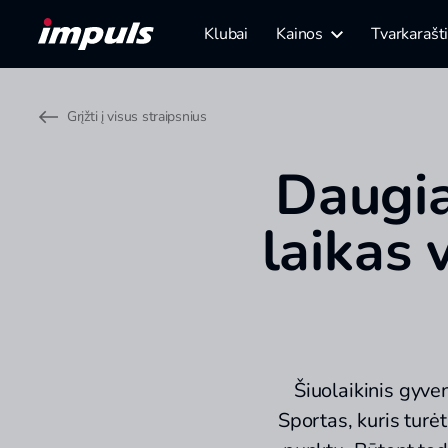
Klubai
Kainos
Tvarkarašt
Grįžti į visus straipsnius
Daugia
laikas 
Šiuolaikinis gyve
Sportas, kuris turė