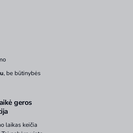
imo
tu
, be būtinybės
laikė geros
ija
 laikas keičia