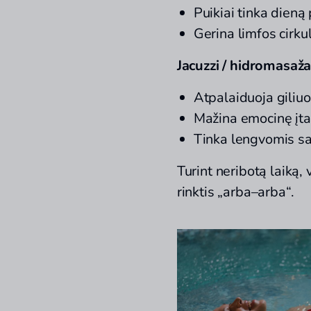
Puikiai tinka dieną
Gerina limfos cirku
Jacuzzi / hidromasaž
Atpalaiduoja giliu
Mažina emocinę įt
Tinka lengvomis sav
Turint neribotą laiką, 
rinktis „arba–arba“.