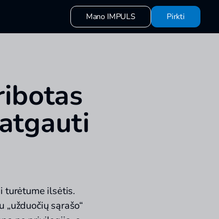
Mano IMPULS
Pirkti
ribotas
 atgauti
 turėtume ilsėtis.
nu „užduočių sąrašo“