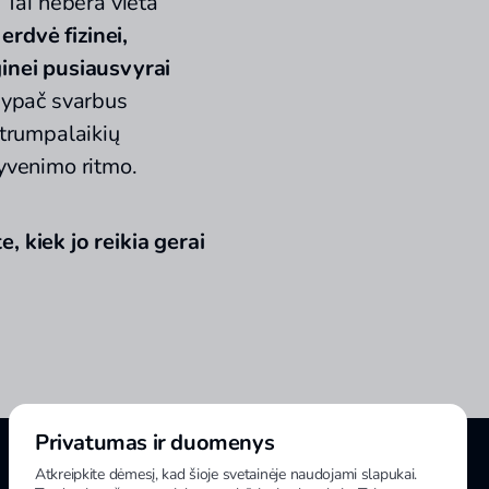
. Tai nebėra vieta
o
erdvė fizinei,
ginei pusiausvyrai
s ypač svarbus
 trumpalaikių
gyvenimo ritmo.
, kiek jo reikia gerai
Privatumas ir duomenys
Atkreipkite dėmesį, kad šioje svetainėje naudojami slapukai.