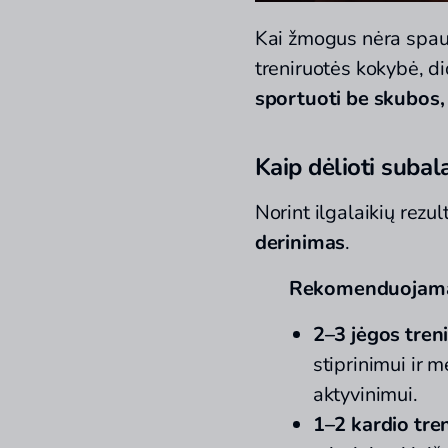
Kai žmogus nėra spaud
treniruotės kokybė, d
sportuoti be skubos,
Kaip dėlioti subal
Norint ilgalaikių rez
derinimas
.
Rekomenduojamas
2–3 jėgos tren
stiprinimui ir 
aktyvinimui.
1–2 kardio tre