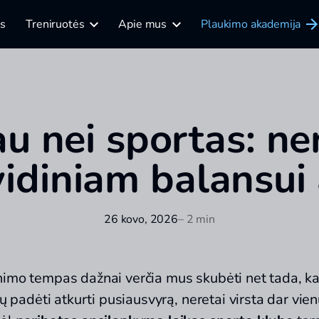
is
Treniruotės
Apie mus
Plaukimo akademija
u nei sportas: ne
vidiniam balansui
26 kovo, 2026
– 2 min
nimo tempas dažnai verčia mus skubėti net tada, kai
tų padėti atkurti pusiausvyrą, neretai virsta dar vie