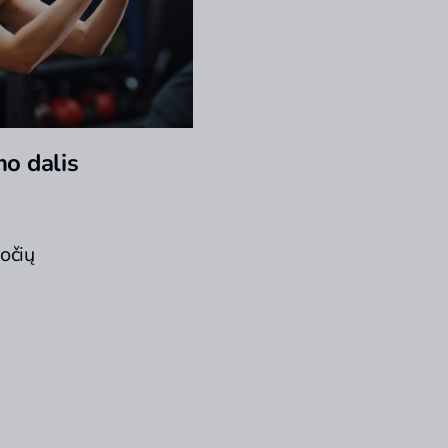
mo dalis
očių