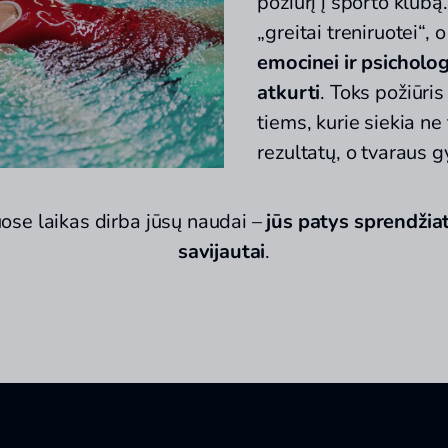
požiūrį į sporto klubą
„greitai treniruotei“, 
emocinei ir psicholo
atkurti
. Toks požiūri
tiems, kurie siekia ne
rezultatų, o tvaraus 
se laikas dirba jūsų naudai –
jūs patys sprendžiate
savijautai
.