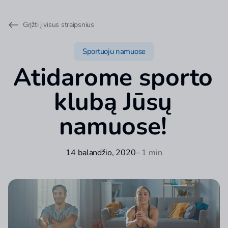
Grįžti į visus straipsnius
Sportuoju namuose
Atidarome sporto
klubą Jūsų
namuose!
14 balandžio, 2020
– 1 min