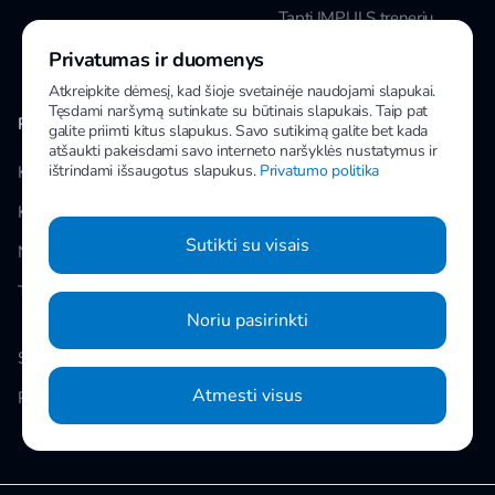
Tapti IMPULS treneriu
Privatumas ir duomenys
Karjera
Atkreipkite dėmesį, kad šioje svetainėje naudojami slapukai.
Tęsdami naršymą sutinkate su būtinais slapukais. Taip pat
PAPILDOMA INFORMACIJA
MANO IMPULS
galite priimti kitus slapukus. Savo sutikimą galite bet kada
atšaukti pakeisdami savo interneto naršyklės nustatymus ir
ištrindami išsaugotus slapukus.
Privatumo politika
Klubai
Facebook
Kainos
Instagram
Sutikti su visais
Naujienos
Youtube
Taisyklės
Noriu pasirinkti
Slapukų nustatymai
Atmesti visus
Privatumo politika