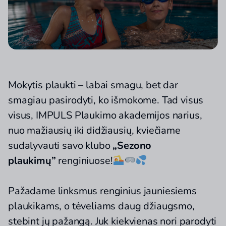
Mokytis plaukti – labai smagu, bet dar
smagiau pasirodyti, ko išmokome. Tad visus
visus, IMPULS Plaukimo akademijos narius,
nuo mažiausių iki didžiausių, kviečiame
sudalyvauti savo klubo
„Sezono
plaukimų”
renginiuose!
Pažadame linksmus renginius jauniesiems
plaukikams, o tėveliams daug džiaugsmo,
stebint jų pažangą. Juk kiekvienas nori parodyti