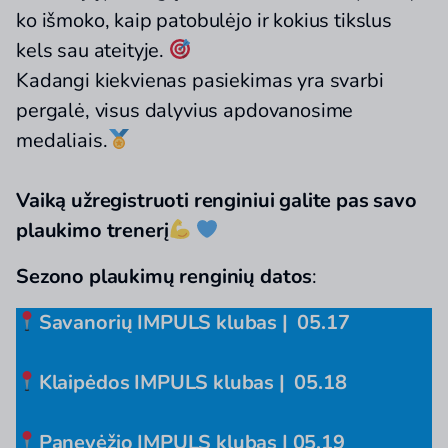
ko išmoko, kaip patobulėjo ir kokius tikslus
kels sau ateityje.
Kadangi kiekvienas pasiekimas yra svarbi
pergalė, visus dalyvius apdovanosime
medaliais.
Vaiką užregistruoti renginiui galite pas savo
plaukimo trenerį
Sezono plaukimų renginių datos
:
Savanorių IMPULS klubas | 05.17
Klaipėdos IMPULS klubas | 05.18
Panevėžio IMPULS klubas | 05.19