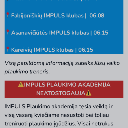
Fabijoniškių IMPULS klubas | 06.08
Asanavičiūtės IMPULS klubas | 06.15
Kareivių IMPULS klubas | 06.15
Visą papildomą informaciją suteiks Jūsų vaiko
plaukimo treneris.
IMPULS PLAUKIMO AKADEMIJA
NEATOSTOGAUJA
IMPULS Plaukimo akademija tęsia veiklą ir
visą vasarą kviečiame nesustoti bei toliau
treniruoti plaukimo įgūdžius. Visai netrukus