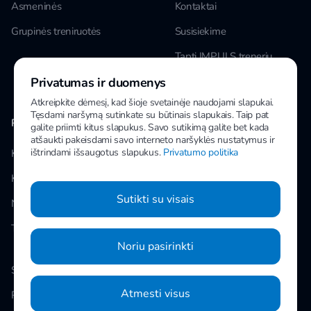
Asmeninės
Kontaktai
Grupinės treniruotės
Susisiekime
Tapti IMPULS treneriu
Privatumas ir duomenys
Karjera
Atkreipkite dėmesį, kad šioje svetainėje naudojami slapukai.
Tęsdami naršymą sutinkate su būtinais slapukais. Taip pat
PAPILDOMA INFORMACIJA
MANO IMPULS
galite priimti kitus slapukus. Savo sutikimą galite bet kada
atšaukti pakeisdami savo interneto naršyklės nustatymus ir
ištrindami išsaugotus slapukus.
Privatumo politika
Klubai
Facebook
Kainos
Instagram
Sutikti su visais
Naujienos
Youtube
Taisyklės
Noriu pasirinkti
Slapukų nustatymai
Atmesti visus
Privatumo politika