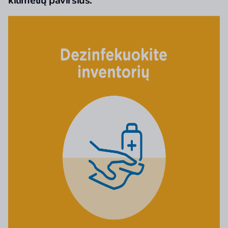
kilimėlių paviršius.