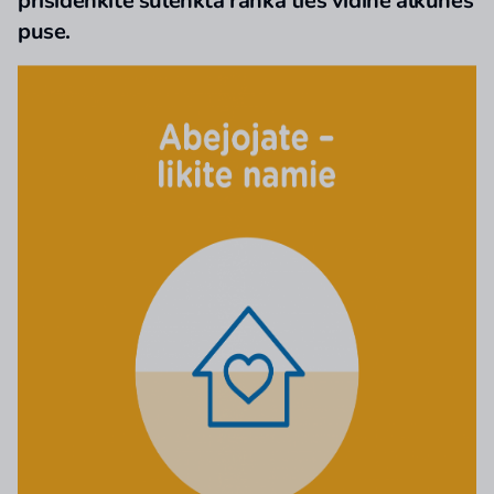
prisidenkite sulenkta ranka ties vidine alkūnės
puse.