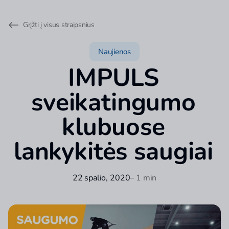
Grįžti į visus straipsnius
Naujienos
IMPULS
sveikatingumo
klubuose
lankykitės saugiai
22 spalio, 2020
– 1 min