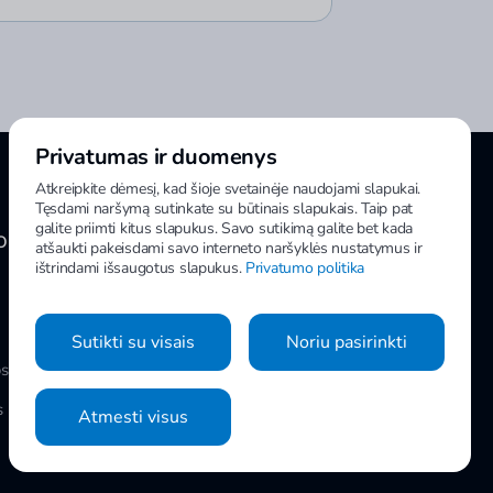
Privatumas ir duomenys
Atkreipkite dėmesį, kad šioje svetainėje naudojami slapukai.
Tęsdami naršymą sutinkate su būtinais slapukais. Taip pat
galite priimti kitus slapukus. Savo sutikimą galite bet kada
OMA INFORMACIJA
MANO IMPULS
atšaukti pakeisdami savo interneto naršyklės nustatymus ir
ištrindami išsaugotus slapukus.
Privatumo politika
Sutikti su visais
Noriu pasirinkti
os
Slapukų nustatymai
s
Privatumo politika
Atmesti visus