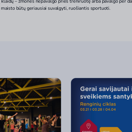
 klaidų – žmonės nepavalgo prieš treniruotę arba pavalgo per dau
į maisto būtų geriausiai suvalgyti, ruošiantis sportuoti.