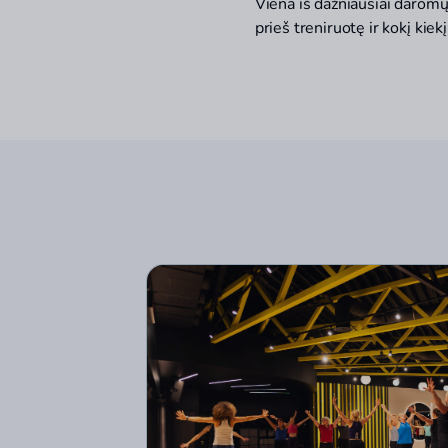
Viena iš dažniausiai daromų
prieš treniruotę ir kokį kiek