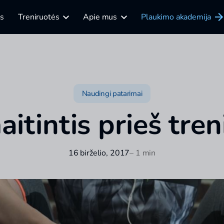
is
Treniruotės
Apie mus
Plaukimo akademija
Naudingi patarimai
itintis prieš tren
16 birželio, 2017
– 1 min