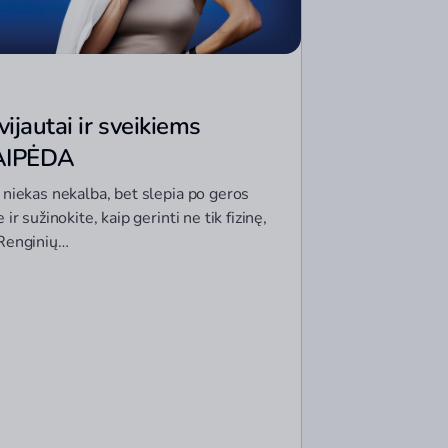
ijautai ir sveikiems
LAIPĖDA
 niekas nekalba, bet slepia po geros
ir sužinokite, kaip gerinti ne tik fizinę,
 Renginių…