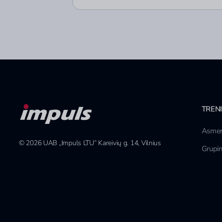
TREN
Asmen
© 2026 UAB „Impuls LTU“ Kareivių g. 14, Vilnius
Grupin