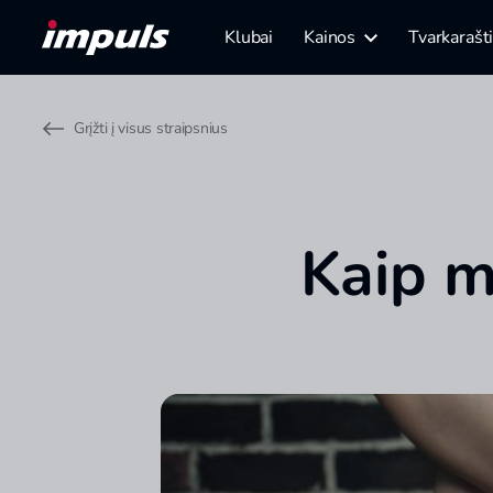
Klubai
Kainos
Tvarkarašt
Grįžti į visus straipsnius
Kaip ma