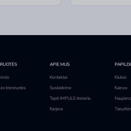
IRUOTĖS
APIE MUS
PAPILD
inės
Kontaktai
Klubai
ės treniruotės
Susisiekime
Kainos
Tapti IMPULS treneriu
Naujien
Karjera
Taisyklė