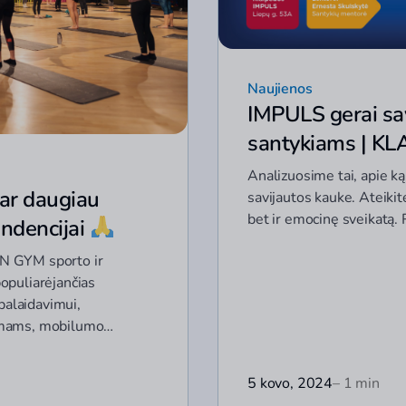
Naujienos
IMPULS gerai sav
santykiams | K
Analizuosime tai, apie ką
ar daugiau
savijautos kauke. Ateikite 
bet ir emocinę sveikatą.
ndencijai
N GYM sporto ir
opuliarėjančias
palaidavimui,
imams, mobilumo…
5 kovo, 2024
– 1 min