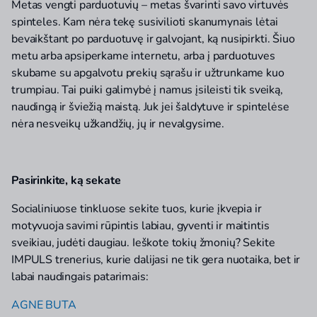
Metas vengti parduotuvių – metas švarinti savo virtuvės
spinteles. Kam nėra tekę susivilioti skanumynais lėtai
bevaikštant po parduotuvę ir galvojant, ką nusipirkti. Šiuo
metu arba apsiperkame internetu, arba į parduotuves
skubame su apgalvotu prekių sąrašu ir užtrunkame kuo
trumpiau. Tai puiki galimybė į namus įsileisti tik sveiką,
naudingą ir šviežią maistą. Juk jei šaldytuve ir spintelėse
nėra nesveikų užkandžių, jų ir nevalgysime.
Pasirinkite, ką sekate
Socialiniuose tinkluose sekite tuos, kurie įkvepia ir
motyvuoja savimi rūpintis labiau, gyventi ir maitintis
sveikiau, judėti daugiau. Ieškote tokių žmonių? Sekite
IMPULS trenerius, kurie dalijasi ne tik gera nuotaika, bet ir
labai naudingais patarimais:
AGNE BUTA