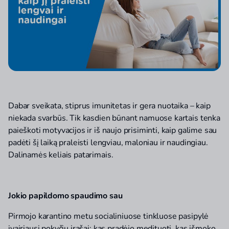
Dabar sveikata, stiprus imunitetas ir gera nuotaika – kaip
niekada svarbūs. Tik kasdien būnant namuose kartais tenka
paieškoti motyvacijos ir iš naujo prisiminti, kaip galime sau
padėti šį laiką praleisti lengviau, maloniau ir naudingiau.
Dalinamės keliais patarimais.
Jokio papildomo spaudimo sau
Pirmojo karantino metu socialiniuose tinkluose pasipylė
įvairiausi pokyčių įrašai: kas pradėjo medituoti, kas išmoko