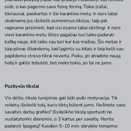
siūti, o kas pagerino savo fizinę formą. Tokie įrašai,
tikriausiai, pasikartos ir šio karantino metu. Ir nors labai
skatiname jus išsikelti asmeninius tikslus, taip pat
raginame prisiminti, kad visi esame labai skirtingi. Ir nors
vieni karantino metu išties pagaliau turi laiko padaryti
kažką naujo, kiti laiko sau turi kur kas mažiau. Šis metas ir
taip pilnas išbandymų, tad lygintis su kitais ir taip kelti sau
papildomo streso tikrai neverta. Puiku, jei atradote naują
hobį ir galite tobulėti, bet nieko tokio, jei tai ne jums.
Pozityvūs tikslai
Vis dėlto, tikslo turėjimas gali būti puiki motyvacija. Tik
reikėtų išsikelti tokį, kuris tiktų būtent jums. Nežinote savo
savaitės darbų grafiko? Išsikelkite tikslą sportuoti ne
nustatytomis dienomis, o 3 kartus per savaitę. Norite
padaryti špagatą? Kasdien 5–10 min. darykite tempimo