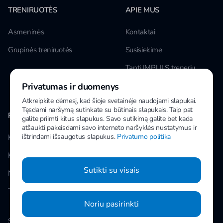
TRENIRUOTĖS
APIE MUS
Asmeninės
Kontaktai
Grupinės treniruotės
Susisiekime
Tapti IMPULS treneriu
Privatumas ir duomenys
Karjera
Atkreipkite dėmesį, kad šioje svetainėje naudojami slapukai.
Tęsdami naršymą sutinkate su būtinais slapukais. Taip pat
PAPILDOMA INFORMACIJA
MANO IMPULS
galite priimti kitus slapukus. Savo sutikimą galite bet kada
atšaukti pakeisdami savo interneto naršyklės nustatymus ir
ištrindami išsaugotus slapukus.
Privatumo politika
Klubai
Facebook
Kainos
Instagram
Sutikti su visais
Naujienos
Youtube
Taisyklės
Noriu pasirinkti
Slapukų nustatymai