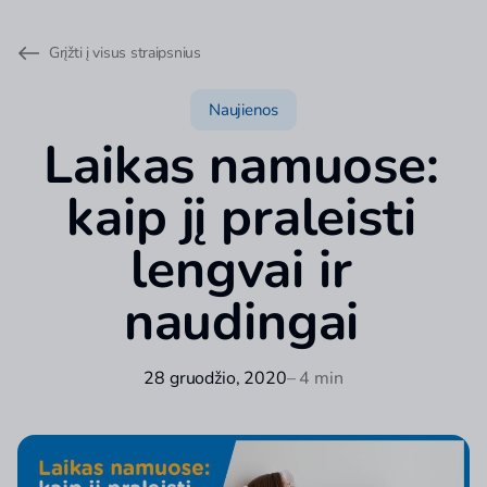
Grįžti į visus straipsnius
Naujienos
Laikas namuose:
kaip jį praleisti
lengvai ir
naudingai
28 gruodžio, 2020
– 4 min