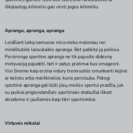
iškylautojų kilimėlis gali virsti jogos kilimėliu.
Apranga, apranga, apranga
Leidžiant laiką namuose nėra nieko maloniau nei
minkštutėlė laisvalaikio apranga. Bet palikite ją poilsiui.
Persirengę sportine apranga ne tik pajusite didesnę
motyvaciją pajudėti, bet ir patys pratimai bus smagesni.
Visi žinome kaip erzina vidury treniruotės smunkanti kojinė
ar kelnės arba marškinėliai, kurie persisuka. Patogi
sportinė apranga gali būti jūsų meilės sportui pradžia, juk
su puikiai priglundančiais sportiniais drabužiai iškart
atrodome ir jaučiamės kaip tikri sportininkai.
Virtuvės reikalai