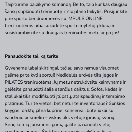
Taip turime palaikymo komandą. Be to, taip kur kas daugiau
šansų suplanuoti treniruotę ir šio plano laikytis. Prisijunkite
prie sporto bendruomenės su IMPULS ONLINE
treniruotėmis arba sukurkite sporto mylėtojų klubą ir
susiskambinkite su draugais treniruotės metu ar po jos!
Panaudokite tai, ką turite
Gyvename labai skirtingai, tačiau savo namus visuomet
galime pritaikyti sportui! Nedidelės erdvės tiks jėgos ir
PILATES treniruotėms. Jų metu netrukdysite kaimynams ir
galėsite panaudoti šalia esančius daiktus. Sofos, kėdės ir
staliukai tiks modifikuoti įtūpstų, atsispaudimų ir tempimo
pratimus. Turite vietos, bet neturite inventoriaus? Sunkios
knygos, daiktų pilna kuprinė, konservai, buteliukai su
vandeniu ar smėliu – viskas tiks vietoje įprastų svorių.
Senų kelnių juosmens gumą galite panaudoti vietoj
sportinės gumos. Šiek tiek storesnis rankšluostis ar