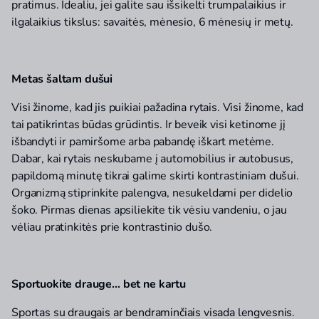
pratimus. Idealiu, jei galite sau išsikelti trumpalaikius ir
ilgalaikius tikslus: savaitės, mėnesio, 6 mėnesių ir metų.
Metas šaltam dušui
Visi žinome, kad jis puikiai pažadina rytais. Visi žinome, kad
tai patikrintas būdas grūdintis. Ir beveik visi ketinome jį
išbandyti ir pamiršome arba pabandę iškart metėme.
Dabar, kai rytais neskubame į automobilius ir autobusus,
papildomą minutę tikrai galime skirti kontrastiniam dušui.
Organizmą stiprinkite palengva, nesukeldami per didelio
šoko. Pirmas dienas apsiliekite tik vėsiu vandeniu, o jau
vėliau pratinkitės prie kontrastinio dušo.
Sportuokite drauge… bet ne kartu
Sportas su draugais ar bendraminčiais visada lengvesnis.