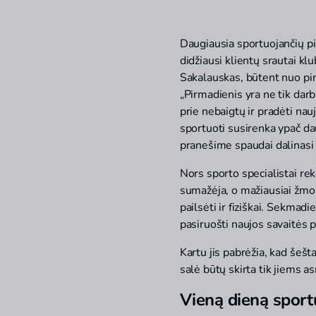
Daugiausia sportuojančių pi
didžiausi klientų srautai kl
Sakalauskas, būtent nuo pir
„Pirmadienis yra ne tik darb
prie nebaigtų ir pradėti nau
sportuoti susirenka ypač daug
pranešime spaudai dalinasi 
Nors sporto specialistai rek
sumažėja, o mažiausiai žmoni
pailsėti ir fiziškai. Sekmadi
pasiruošti naujos savaitės p
Kartu jis pabrėžia, kad šešt
salė būtų skirta tik jiems a
Vieną dieną sportuo