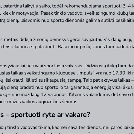
se, patartina laikytis saiko, todėl rekomenduojama sportuoti 3–4 k
, kiek ir motyvacija. Pasak tinklo vadovo, sveikatingumo klubų la
rą dieną, laisvomis nuo sporto dienomis galima sutikti besikaiti
s metais didėja žmonių dėmesys gerai savijautai. Vis daugiau jų 
o leisti kūnui atsipalaiduoti. Baseino ir pirčių zonos tam padeda la
tensyviausiai lietuviai sportuoja vakarais. Didžiausią įtaką tam 
ausias laikas sveikatingumo klubuose „Impuls“ yra nuo 17.30 ik
bų išsikrauti, išlieti susikaupusią įtampą. Taip pat aktyvus laikas
ują dieną pradėti nuo sporto, o tai garantuoja energiją visai likusi
trauką – nuo maždaug 12 valandos. Kitomis valandomis dėl savo d
ai ir mažus vaikus auginančios šeimos.
 – sportuoti ryte ar vakare?
bų tinklo vadovas tikina, kad nei savaitės dienos, nei paros laik