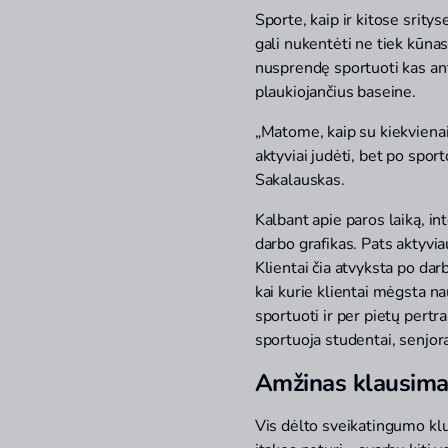
Sporte, kaip ir kitose srity
gali nukentėti ne tiek kūnas
nusprendę sportuoti kas ant
plaukiojančius baseine.
„Matome, kaip su kiekvienai
aktyviai judėti, bet po sport
Sakalauskas.
Kalbant apie paros laiką, in
darbo grafikas. Pats aktyvi
Klientai čia atvyksta po dar
kai kurie klientai mėgsta na
sportuoti ir per pietų per
sportuoja studentai, senjor
Amžinas klausimas
Vis dėlto sveikatingumo klu