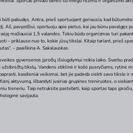
 veiksniai. Sportas privalo derėti su miego režimu ir organizmo 
i būti pabudęs. Antra, prieš sportuojant geriausia, kad būtumėte 
į. Aš, pavyzdžiui, sportuoju apie pietus, kai jau būnu pavalgęs p
praėję mažiausiai 1,5 valandos. Tokiu būdu organizmas turi pakan
– priklauso nuo to, kokie jūsų tikslai. Kitaip tariant, prieš spo
autas“, – paaiškina A. Sakalauskas.
 sveikos gyvensenos įpročių išsiugdymui reikia laiko. Svarbu pra
 užsibrėžtų tikslų. Vandens stiklinė ir košė pusryčiams, rytinė ma
prasti, kasdieniai veiksmai, bet jie padeda siekti savo tikslo ir s
i fizinį aktyvumą, išbandyti įvairias grupines treniruotes, o sieki
iu treneriu. Taip netruksite pastebėti, kaip sportas taps įpročiu, 
chologinė savijauta.