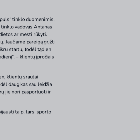
mpuls“ tinklo duomenimis,
bų tinklo vadovas Antanas
ietos ar mesti rūkyti.
ų. Jaučiame pareigą grįžti
ikru startu, todėl tądien
dienį“, – klientų įpročiais
nį klientų srautai
odėl daug kas sau leidžia
ų jie nori pasportuoti ir
jausti taip, tarsi sporto