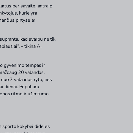
artus per savaitę, antraip
nkytojus, kurie yra
nančius pirtyse ar
supranta, kad svarbu ne tik
biausiai“, – tikina A.
daro gyvenimo tempas ir
i maždaug 20 valandos.
 – nuo 7 valandos ryto, nes
ai dienai. Populiaru
ienos ritmo ir užimtumo
as sporto kokybei didelės