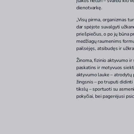
įtakos neturi – svarbu kiti
dienotvarkę.
„Visų pirma, organizmas tur
dar spėjote suvalgyti užkand
priešpiečius, o po jų būna 
medžiagų raumenims formuoti 
pailsėjęs, atsibudęs ir užkr
Žinoma, fizinio aktyvumo ir
paskatins ir motyvuos siekti
aktyvumo lauke – atrodytų pa
žingsnis – po truputi didint
tikslų – sportuoti su asmenin
pokyčiai, bei pagerėjusi psi