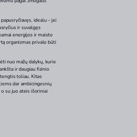
aktyvumu pagal žmogaus
papusryčiavęs, idealu – jei
usryčius ir suvalgęs
kamai energijos ir maisto
rtą organizmas privalo būti
dėti nuo mažų dalykų, kurie
nkšta ir daugiau fizinio
tengtis toliau. Kitas
antiems dar ambicingesnių
o su juo ateis išoriniai