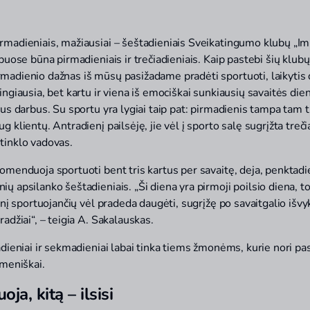
rmadieniais, mažiausiai – šeštadieniais Sveikatingumo klubų „I
ubuose būna pirmadieniais ir trečiadieniais. Kaip pastebi šių klu
madienio dažnas iš mūsų pasižadame pradėti sportuoti, laikytis d
ingiausia, bet kartu ir viena iš emociškai sunkiausių savaitės dien
jus darbus. Su sportu yra lygiai taip pat: pirmadienis tampa tam t
 klientų. Antradienį pailsėję, jie vėl į sporto salę sugrįžta trečia
tinklo vadovas.
omenduoja sportuoti bent tris kartus per savaitę, deja, penktadie
ų apsilanko šeštadieniais. „Ši diena yra pirmoji poilsio diena, t
enį sportuojančių vėl pradeda daugėti, sugrįžę po savaitgalio išvyk
radžiai“, – teigia A. Sakalauskas.
adieniai ir sekmadieniai labai tinka tiems žmonėms, kurie nori pasi
smeniškai.
ja, kitą – ilsisi