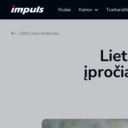
Klubai
Kainos
Tvarkarašt
Grįžti į visus straipsnius
Lie
įproči