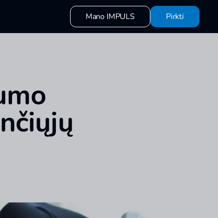
Mano IMPULS
Pirkti
vumo
nčiųjų