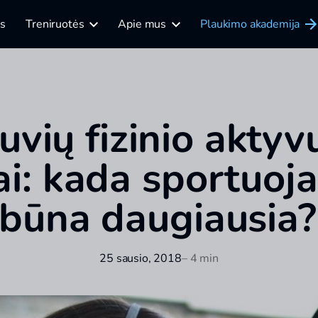
is
Treniruotės
Apie mus
Plaukimo akademija
tuvių fizinio akty
ai: kada sportuoja
būna daugiausia?
25 sausio, 2018
– 4 min