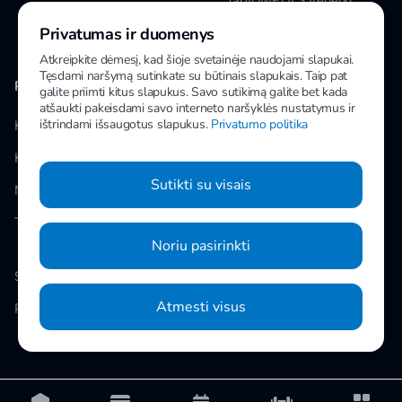
Tapti IMPULS treneriu
Privatumas ir duomenys
Karjera
Atkreipkite dėmesį, kad šioje svetainėje naudojami slapukai.
Tęsdami naršymą sutinkate su būtinais slapukais. Taip pat
PAPILDOMA INFORMACIJA
MANO IMPULS
galite priimti kitus slapukus. Savo sutikimą galite bet kada
atšaukti pakeisdami savo interneto naršyklės nustatymus ir
ištrindami išsaugotus slapukus.
Privatumo politika
Klubai
Facebook
Kainos
Instagram
Sutikti su visais
Naujienos
Youtube
Taisyklės
Noriu pasirinkti
Slapukų nustatymai
Atmesti visus
Privatumo politika
© 2026 UAB „Impuls LTU“ Kareivių g. 14, Vilnius