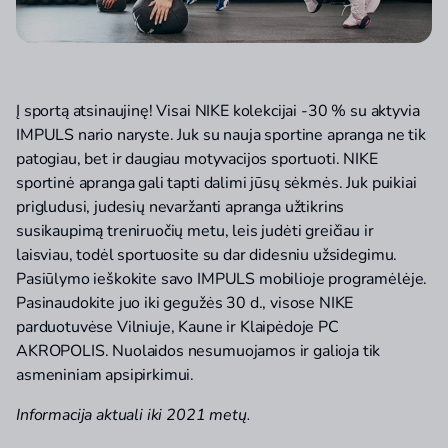
Į sportą atsinaujinę! Visai NIKE kolekcijai -30 % su aktyvia
IMPULS nario naryste. Juk su nauja sportine apranga ne tik
patogiau, bet ir daugiau motyvacijos sportuoti. NIKE
sportinė apranga gali tapti dalimi jūsų sėkmės. Juk puikiai
prigludusi, judesių nevaržanti apranga užtikrins
susikaupimą treniruočių metu, leis judėti greičiau ir
laisviau, todėl sportuosite su dar didesniu užsidegimu.
Pasiūlymo ieškokite savo IMPULS mobilioje programėlėje.
Pasinaudokite juo iki gegužės 30 d., visose NIKE
parduotuvėse Vilniuje, Kaune ir Klaipėdoje PC
AKROPOLIS. Nuolaidos nesumuojamos ir galioja tik
asmeniniam apsipirkimui.
Informacija aktuali iki 2021 metų.