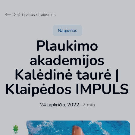
Grįžti į visus straipsnius
Naujienos
Plaukimo
akademijos
Kalėdinė taurė |
Klaipėdos IMPULS
24 lapkričio, 2022
– 2 min