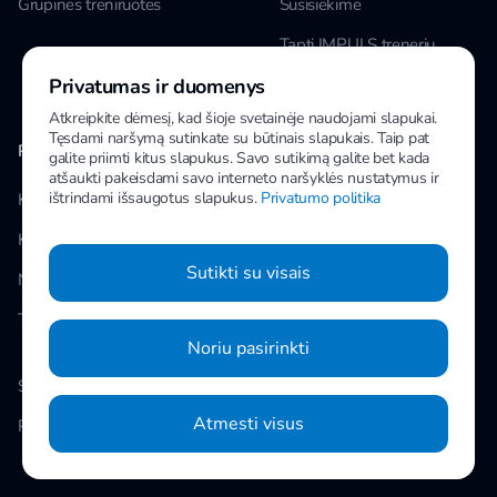
Grupinės treniruotės
Susisiekime
Tapti IMPULS treneriu
Privatumas ir duomenys
Karjera
Atkreipkite dėmesį, kad šioje svetainėje naudojami slapukai.
Tęsdami naršymą sutinkate su būtinais slapukais. Taip pat
PAPILDOMA INFORMACIJA
MANO IMPULS
galite priimti kitus slapukus. Savo sutikimą galite bet kada
atšaukti pakeisdami savo interneto naršyklės nustatymus ir
ištrindami išsaugotus slapukus.
Privatumo politika
Klubai
Facebook
Kainos
Instagram
Sutikti su visais
Naujienos
Youtube
Taisyklės
Noriu pasirinkti
Slapukų nustatymai
Atmesti visus
Privatumo politika