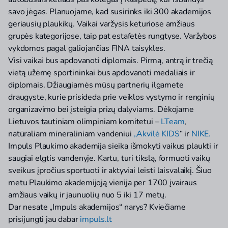
savo jėgas. Planuojame, kad susirinks iki 300 akademijos
geriausių plaukikų. Vaikai varžysis keturiose amžiaus
grupės kategorijose, taip pat estafetės rungtyse. Varžybos
vykdomos pagal galiojančias FINA taisykles.
Visi vaikai bus apdovanoti diplomais. Pirmą, antrą ir trečią
vietą užėmę sportininkai bus apdovanoti medaliais ir
diplomais. Džiaugiamės mūsų partnerių ilgamete
draugyste, kurie prisideda prie veiklos vystymo ir renginių
organizavimo bei įsteigia prizų dalyviams. Dėkojame
Lietuvos tautiniam olimpiniam komitetui –
LTeam
,
natūraliam mineraliniam vandeniui
„Akvilė KIDS
“ ir
NIKE.
Impuls Plaukimo akademija sieika išmokyti vaikus plaukti ir
saugiai elgtis vandenyje. Kartu, turi tikslą, formuoti vaikų
sveikus įpročius sportuoti ir aktyviai leisti laisvalaikį. Šiuo
metu Plaukimo akademijoją vienija per 1700 įvairaus
amžiaus vaikų ir jaunuolių nuo 5 iki 17 metų.
Dar nesate „Impuls akademijos“ narys? Kviečiame
prisijungti jau dabar
impuls.lt