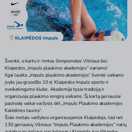
Šventė, o kartu ir rimtas čempionatas Vilniaus bei
Klaipėdos „Impuls plaukimo akademijos“ nariams!
Ilgai laukta „Impuls plaukimo akademijos“ šventė vaikams
įvyks jau gruodžio 10 d. Klaipėdos Impuls sporto ir
sveikatingumo klube. Akademija tęsia tradiciją ir
organizuoja plaukimo renginį vaikams. Šį kartą geriausiai
pasirodę vaikai varžysis dėl „Impuls Plaukimo akademijos
Kalėdinės taurės“.
Šiais metais varžybos organizuojamos Klaipėdoje, tad net
130 geriausių Vilniaus “Impuls Plaukimo akademijos” narių
autobusais keliaus pas kolegas į Klaipėdą, kur išbandys