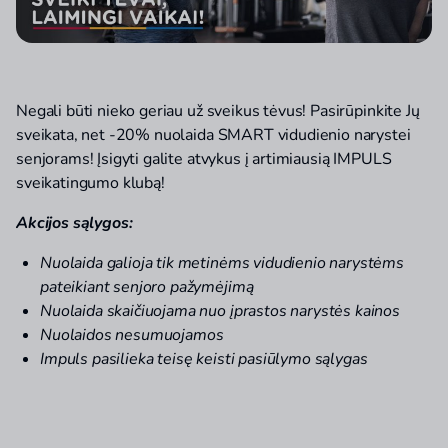
Negali būti nieko geriau už sveikus tėvus! Pasirūpinkite Jų
sveikata, net -20% nuolaida SMART vidudienio narystei
senjorams! Įsigyti galite atvykus į artimiausią IMPULS
sveikatingumo klubą!
Akcijos sąlygos:
Nuolaida galioja tik metinėms vidudienio narystėms
pateikiant senjoro pažymėjimą
Nuolaida skaičiuojama nuo įprastos narystės kainos
Nuolaidos nesumuojamos
Impuls pasilieka teisę keisti pasiūlymo sąlygas