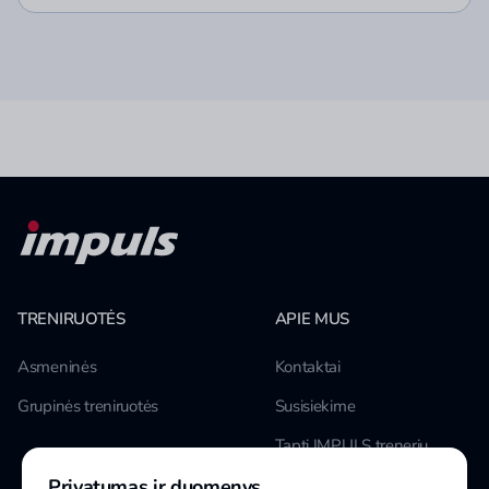
TRENIRUOTĖS
APIE MUS
Asmeninės
Kontaktai
Grupinės treniruotės
Susisiekime
Tapti IMPULS treneriu
Privatumas ir duomenys
Karjera