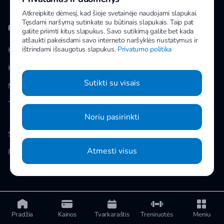
Atkreipkite dėmesį, kad šioje svetainėje naudojami slapukai.
Tęsdami naršymą sutinkate su būtinais slapukais. Taip pat
PAPILDOMA INFORMACIJA
MANO IMPULS
galite priimti kitus slapukus. Savo sutikimą galite bet kada
atšaukti pakeisdami savo interneto naršyklės nustatymus ir
ištrindami išsaugotus slapukus.
Privatumo politika
Klubai
Facebook
Kainos
Instagram
Sutikti su visais
Naujienos
Youtube
Taisyklės
Noriu pasirinkti
Slapukų nustatymai
Atmesti visus
Privatumo politika
© 2026 UAB „Impuls LTU“ Kareivių g. 14, Vilnius
Pradžia
Kainos
Tvarkaraštis
Treniruotės
Meniu