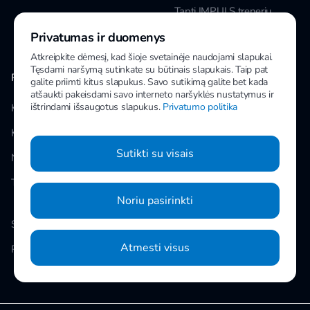
Tapti IMPULS treneriu
Privatumas ir duomenys
Karjera
Atkreipkite dėmesį, kad šioje svetainėje naudojami slapukai.
Tęsdami naršymą sutinkate su būtinais slapukais. Taip pat
PAPILDOMA INFORMACIJA
MANO IMPULS
galite priimti kitus slapukus. Savo sutikimą galite bet kada
atšaukti pakeisdami savo interneto naršyklės nustatymus ir
ištrindami išsaugotus slapukus.
Privatumo politika
Klubai
Facebook
Kainos
Instagram
Sutikti su visais
Naujienos
Youtube
Taisyklės
Noriu pasirinkti
Slapukų nustatymai
Atmesti visus
Privatumo politika