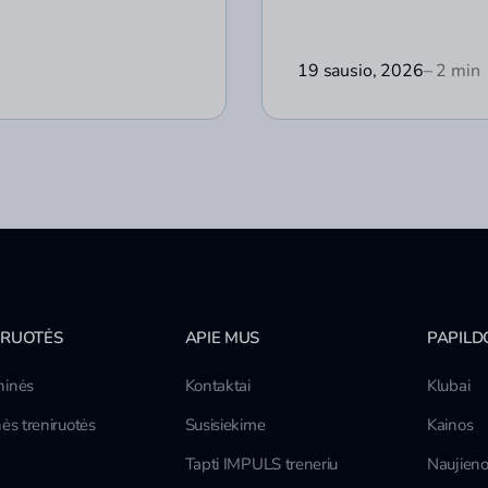
19 sausio, 2026
– 2 min
IRUOTĖS
APIE MUS
PAPILD
inės
Kontaktai
Klubai
ės treniruotės
Susisiekime
Kainos
Tapti IMPULS treneriu
Naujien