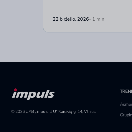
22 birželio, 2026
– 1 min
TREN
Asmen
© 2026 UAB „Impuls LTU“ Kareivių g. 14, Vilnius
Grupin