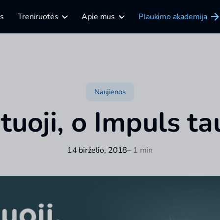
is
Treniruotės
Apie mus
Plaukimo akademija
Naujienos
tuoji, o Impuls t
14 birželio, 2018
– 1 min