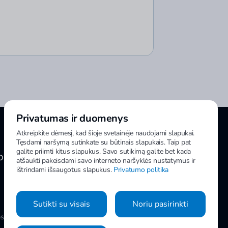
Privatumas ir duomenys
Atkreipkite dėmesį, kad šioje svetainėje naudojami slapukai.
Tęsdami naršymą sutinkate su būtinais slapukais. Taip pat
galite priimti kitus slapukus. Savo sutikimą galite bet kada
OMA INFORMACIJA
MANO IMPULS
atšaukti pakeisdami savo interneto naršyklės nustatymus ir
ištrindami išsaugotus slapukus.
Privatumo politika
Sutikti su visais
Noriu pasirinkti
os
Slapukų nustatymai