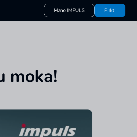
Mano IMPULS
Pirkti
au moka!