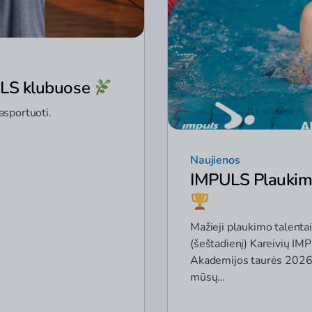
PULS klubuose
pasportuoti.
Naujienos
IMPULS Plaukim
Mažieji plaukimo talentai,
(šeštadienį) Kareivių I
Akademijos taurės 2026 
mūsų…