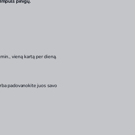
 Impuls pinigų.
min., vien
ą kartą per dieną.
rba padovanokite juos savo