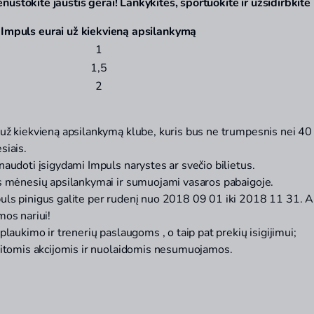
enustokite jaustis gerai
! Lankykit
ės, sportuokite ir užsidirbkite
Impuls eurai už kiekvieną apsilankymą
1
1,5
2
 už kiekvieną apsilankymą klube, kuris bus ne trumpesnis nei
40 
siais.
naudoti įsigydami Impuls narystes ar svečio bilietus.
os mėnesių apsilankymai ir sumuojami vasaros pabaigoje.
uls pinigus galite per rudenį nuo
2018 09 01 iki 2018 11 31.
A
mos nariui
!
 plaukimo ir treneri
ų
paslaugoms , o taip pat prekių isigijimui;
 kitomis akcijomis ir nuolaidomis nesumuojamos.