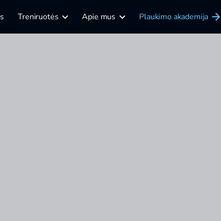
is
Treniruotės
Apie mus
Plaukimo akademija