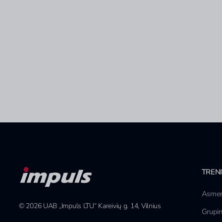
TREN
Asmen
© 2026 UAB „Impuls LTU“ Kareivių g. 14, Vilnius
Grupin