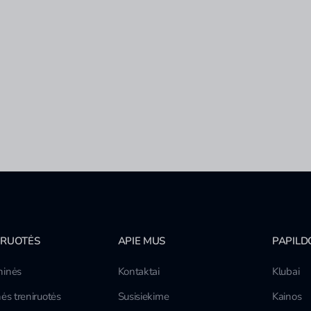
IRUOTĖS
APIE MUS
PAPILD
inės
Kontaktai
Klubai
ės treniruotės
Susisiekime
Kainos