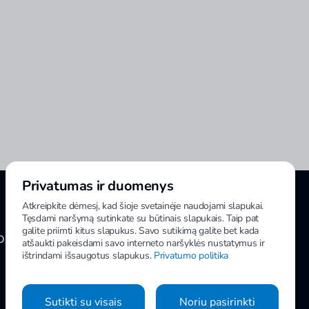
Privatumas ir duomenys
Atkreipkite dėmesį, kad šioje svetainėje naudojami slapukai.
Tęsdami naršymą sutinkate su būtinais slapukais. Taip pat
galite priimti kitus slapukus. Savo sutikimą galite bet kada
OMA INFORMACIJA
MANO IMPULS
atšaukti pakeisdami savo interneto naršyklės nustatymus ir
ištrindami išsaugotus slapukus.
Privatumo politika
Sutikti su visais
Noriu pasirinkti