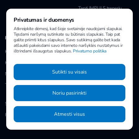
Tapti IMPULS treneriu
Privatumas ir duomenys
Karjera
Atkreipkite dėmesį, kad šioje svetainėje naudojami slapukai.
Tęsdami naršymą sutinkate su būtinais slapukais. Taip pat
PAPILDOMA INFORMACIJA
MANO IMPULS
galite priimti kitus slapukus. Savo sutikimą galite bet kada
atšaukti pakeisdami savo interneto naršyklės nustatymus ir
ištrindami išsaugotus slapukus.
Privatumo politika
Klubai
Facebook
Kainos
Instagram
Sutikti su visais
Naujienos
Youtube
Taisyklės
Noriu pasirinkti
Slapukų nustatymai
Atmesti visus
Privatumo politika