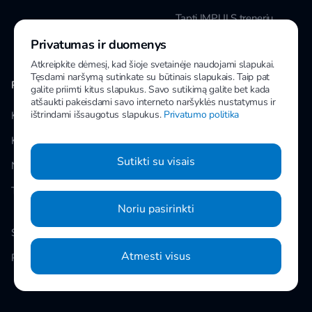
Tapti IMPULS treneriu
Privatumas ir duomenys
Karjera
Atkreipkite dėmesį, kad šioje svetainėje naudojami slapukai.
Tęsdami naršymą sutinkate su būtinais slapukais. Taip pat
PAPILDOMA INFORMACIJA
MANO IMPULS
galite priimti kitus slapukus. Savo sutikimą galite bet kada
atšaukti pakeisdami savo interneto naršyklės nustatymus ir
ištrindami išsaugotus slapukus.
Privatumo politika
Klubai
Facebook
Kainos
Instagram
Sutikti su visais
Naujienos
Youtube
Taisyklės
Noriu pasirinkti
Slapukų nustatymai
Atmesti visus
Privatumo politika