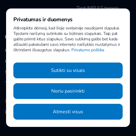
Tapti IMPULS treneriu
Privatumas ir duomenys
Karjera
Atkreipkite dėmesį, kad šioje svetainėje naudojami slapukai.
Tęsdami naršymą sutinkate su būtinais slapukais. Taip pat
PAPILDOMA INFORMACIJA
MANO IMPULS
galite priimti kitus slapukus. Savo sutikimą galite bet kada
atšaukti pakeisdami savo interneto naršyklės nustatymus ir
ištrindami išsaugotus slapukus.
Privatumo politika
Klubai
Facebook
Kainos
Instagram
Sutikti su visais
Naujienos
Youtube
Taisyklės
Noriu pasirinkti
Slapukų nustatymai
Atmesti visus
Privatumo politika