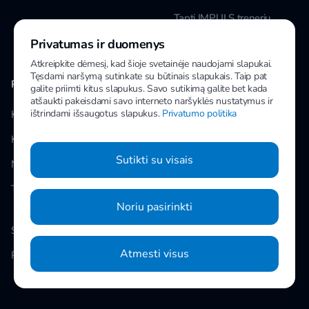
Tapti IMPULS treneriu
Privatumas ir duomenys
Karjera
Atkreipkite dėmesį, kad šioje svetainėje naudojami slapukai.
Tęsdami naršymą sutinkate su būtinais slapukais. Taip pat
PAPILDOMA INFORMACIJA
MANO IMPULS
galite priimti kitus slapukus. Savo sutikimą galite bet kada
atšaukti pakeisdami savo interneto naršyklės nustatymus ir
ištrindami išsaugotus slapukus.
Privatumo politika
Klubai
Facebook
Kainos
Instagram
Sutikti su visais
Naujienos
Youtube
Taisyklės
Noriu pasirinkti
Slapukų nustatymai
Atmesti visus
Privatumo politika