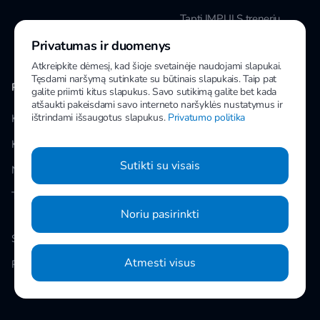
Tapti IMPULS treneriu
Privatumas ir duomenys
Karjera
Atkreipkite dėmesį, kad šioje svetainėje naudojami slapukai.
Tęsdami naršymą sutinkate su būtinais slapukais. Taip pat
PAPILDOMA INFORMACIJA
MANO IMPULS
galite priimti kitus slapukus. Savo sutikimą galite bet kada
atšaukti pakeisdami savo interneto naršyklės nustatymus ir
ištrindami išsaugotus slapukus.
Privatumo politika
Klubai
Facebook
Kainos
Instagram
Sutikti su visais
Naujienos
Youtube
Taisyklės
Noriu pasirinkti
Slapukų nustatymai
Atmesti visus
Privatumo politika