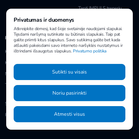
Tapti IMPULS treneriu
Privatumas ir duomenys
Karjera
Atkreipkite dėmesį, kad šioje svetainėje naudojami slapukai.
Tęsdami naršymą sutinkate su būtinais slapukais. Taip pat
PAPILDOMA INFORMACIJA
MANO IMPULS
galite priimti kitus slapukus. Savo sutikimą galite bet kada
atšaukti pakeisdami savo interneto naršyklės nustatymus ir
ištrindami išsaugotus slapukus.
Privatumo politika
Klubai
Facebook
Kainos
Instagram
Sutikti su visais
Naujienos
Youtube
Taisyklės
Noriu pasirinkti
Slapukų nustatymai
Atmesti visus
Privatumo politika