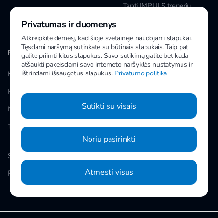
Tapti IMPULS treneriu
Privatumas ir duomenys
Karjera
Atkreipkite dėmesį, kad šioje svetainėje naudojami slapukai.
Tęsdami naršymą sutinkate su būtinais slapukais. Taip pat
PAPILDOMA INFORMACIJA
MANO IMPULS
galite priimti kitus slapukus. Savo sutikimą galite bet kada
atšaukti pakeisdami savo interneto naršyklės nustatymus ir
ištrindami išsaugotus slapukus.
Privatumo politika
Klubai
Facebook
Kainos
Instagram
Sutikti su visais
Naujienos
Youtube
Taisyklės
Noriu pasirinkti
Slapukų nustatymai
Atmesti visus
Privatumo politika