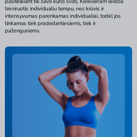
pasitelkiant tik savo kūno svorį. Kiekvienam leidžia
treniruotis individualiu tempu, nes krūvis ir
intensyvumas parenkamas individualiai, todėl jos
tinkamos tiek pradedantiesiems, tiek ir
pažengusiems.