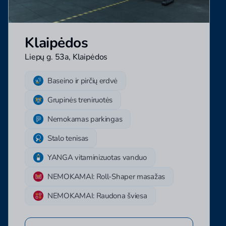
Klaipėdos
Liepų g. 53a, Klaipėdos
Baseino ir pirčių erdvė
Grupinės treniruotės
Nemokamas parkingas
Stalo tenisas
YANGA vitaminizuotas vanduo
NEMOKAMAI: Roll-Shaper masažas
NEMOKAMAI: Raudona šviesa