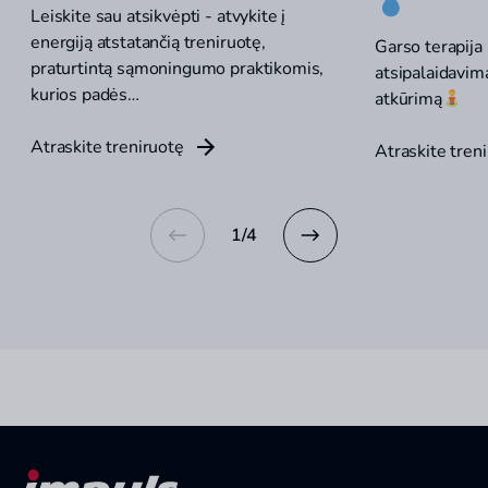
Leiskite sau atsikvėpti - atvykite į
energiją atstatančią treniruotę,
Garso terapija 
praturtintą sąmoningumo praktikomis,
atsipalaidavimą
kurios padės…
atkūrimą
Atraskite treniruotę
Atraskite tren
1
/
4