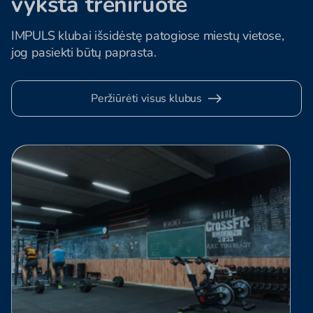
vyksta treniruotė
IMPULS klubai išsidėstę patogiose miestų vietose,
jog pasiekti būtų paprasta.
Peržiūrėti visus klubus