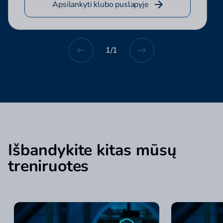
Apsilankyti klubo puslapyje
1
/
1
Išbandykite kitas mūsų
treniruotes