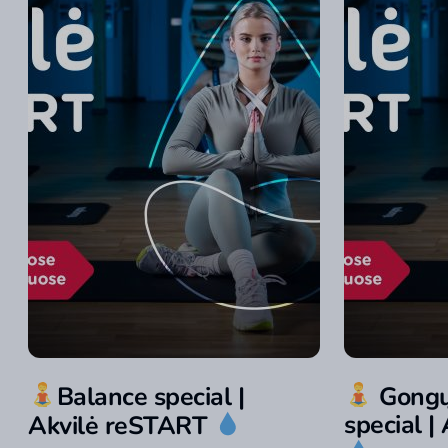
Balance special |
Gongų 
special |
Akvilė reSTART