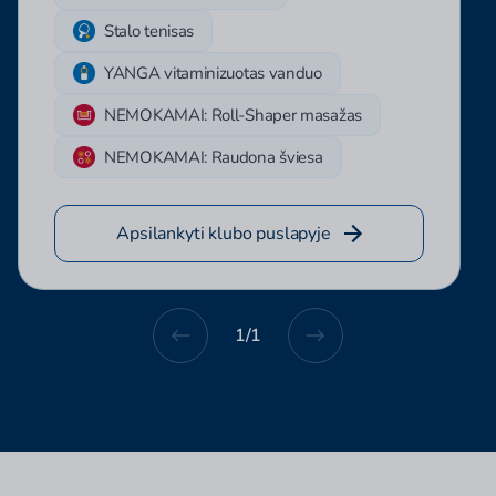
Stalo tenisas
YANGA vitaminizuotas vanduo
NEMOKAMAI: Roll-Shaper masažas
NEMOKAMAI: Raudona šviesa
Apsilankyti klubo puslapyje
1
/
1