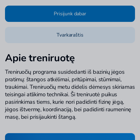
Prisijunk dabar
Tvarkaraštis
Apie treniruotę
Treniruočių programa susidedanti iš bazinių jėgos
pratimų: štangos atkėlimai, pritūpimai, stūmimai,
traukimai. Treniruočių metu didelis dėmesys skiriamas
teisingai atlikimo technikai. Ši treniruotė puikus
pasirinkimas tiems, kurie nori padidinti fizinę jėgą,
jėgos ištvermę, koordinaciją, bei padidinti raumeninę
masę, bei prisijaukinti štangą.