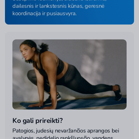
dailesnis ir lankstesnis kūnas, geresnė
koordinacija ir pusiausvyra.
Ko gali prireikti?
Patogios, judesių nevaržančios aprangos bei
avalynės, nedidelio rankšluosčio, vandens.