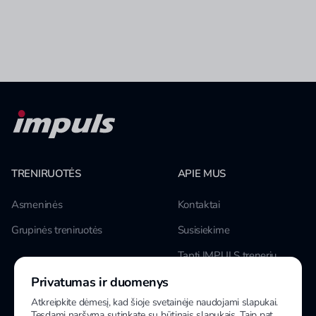
TRENIRUOTĖS
APIE MUS
Asmeninės
Kontaktai
Grupinės treniruotės
Susisiekime
Tapti IMPULS treneriu
Privatumas ir duomenys
Karjera
Atkreipkite dėmesį, kad šioje svetainėje naudojami slapukai.
Tęsdami naršymą sutinkate su būtinais slapukais. Taip pat