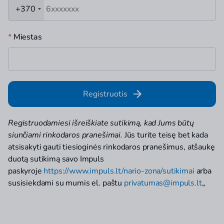
+370
*
Miestas
Registruotis
Registruodamiesi išreiškiate sutikimą, kad Jums būtų
siunčiami rinkodaros pranešimai.
Jūs turite teisę bet kada
atsisakyti gauti tiesioginės rinkodaros pranešimus, atšaukę
duotą sutikimą savo Impuls
paskyroje
https://www.impuls.lt/nario-zona/sutikimai
arba
susisiekdami su mumis el. paštu
privatumas@impuls.lt
„