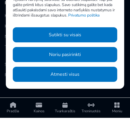
PAPILDOMA INFORMACIJA
MANO IMPULS
galite priimti kitus slapukus. Savo sutikimą galite bet kada
atšaukti pakeisdami savo interneto naršyklės nustatymus ir
ištrindami išsaugotus slapukus.
Privatumo politika
Klubai
Facebook
Kainos
Instagram
Sutikti su visais
Naujienos
Youtube
Taisyklės
Noriu pasirinkti
Slapukų nustatymai
Atmesti visus
Privatumo politika
© 2026 UAB „Impuls LTU“ Kareivių g. 14, Vilnius
Pradžia
Kainos
Tvarkaraštis
Treniruotės
Meniu