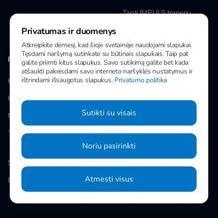
Tapti IMPULS treneriu
Privatumas ir duomenys
Karjera
Atkreipkite dėmesį, kad šioje svetainėje naudojami slapukai.
Tęsdami naršymą sutinkate su būtinais slapukais. Taip pat
PAPILDOMA INFORMACIJA
MANO IMPULS
galite priimti kitus slapukus. Savo sutikimą galite bet kada
atšaukti pakeisdami savo interneto naršyklės nustatymus ir
ištrindami išsaugotus slapukus.
Privatumo politika
Klubai
Facebook
Kainos
Instagram
Sutikti su visais
Naujienos
Youtube
Taisyklės
Noriu pasirinkti
Slapukų nustatymai
Atmesti visus
Privatumo politika