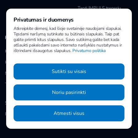
Tapti IMPULS treneriu
Privatumas ir duomenys
Karjera
Atkreipkite dėmesį, kad šioje svetainėje naudojami slapukai.
Tęsdami naršymą sutinkate su būtinais slapukais. Taip pat
PAPILDOMA INFORMACIJA
MANO IMPULS
galite priimti kitus slapukus. Savo sutikimą galite bet kada
atšaukti pakeisdami savo interneto naršyklės nustatymus ir
ištrindami išsaugotus slapukus.
Privatumo politika
Klubai
Facebook
Kainos
Instagram
Sutikti su visais
Naujienos
Youtube
Taisyklės
Noriu pasirinkti
Slapukų nustatymai
Atmesti visus
Privatumo politika