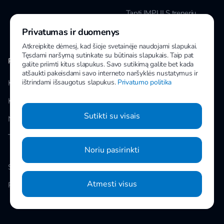
Tapti IMPULS treneriu
Privatumas ir duomenys
Karjera
Atkreipkite dėmesį, kad šioje svetainėje naudojami slapukai.
Tęsdami naršymą sutinkate su būtinais slapukais. Taip pat
PAPILDOMA INFORMACIJA
MANO IMPULS
galite priimti kitus slapukus. Savo sutikimą galite bet kada
atšaukti pakeisdami savo interneto naršyklės nustatymus ir
ištrindami išsaugotus slapukus.
Privatumo politika
Klubai
Facebook
Kainos
Instagram
Sutikti su visais
Naujienos
Youtube
Taisyklės
Noriu pasirinkti
Slapukų nustatymai
Atmesti visus
Privatumo politika