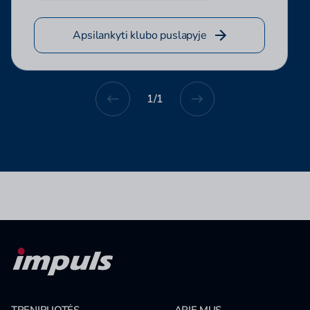
Apsilankyti klubo puslapyje
1
/
1