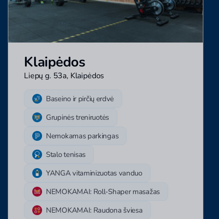
Klaipėdos
Liepų g. 53a, Klaipėdos
Baseino ir pirčių erdvė
Grupinės treniruotės
Nemokamas parkingas
Stalo tenisas
YANGA vitaminizuotas vanduo
NEMOKAMAI: Roll-Shaper masažas
NEMOKAMAI: Raudona šviesa