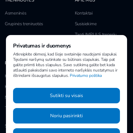
TRENIRUOTĖS
APIE MUS
Asmeninės
Kontaktai
Grupinės treniruotės
Susisiekime
Tapti IMPULS treneriu
Privatumas ir duomenys
Karjera
Atkreipkite dėmesį, kad šioje svetainėje naudojami slapukai.
Tęsdami naršymą sutinkate su būtinais slapukais. Taip pat
PAPILDOMA INFORMACIJA
MANO IMPULS
galite priimti kitus slapukus. Savo sutikimą galite bet kada
atšaukti pakeisdami savo interneto naršyklės nustatymus ir
ištrindami išsaugotus slapukus.
Privatumo politika
Klubai
Facebook
Kainos
Instagram
Sutikti su visais
Naujienos
Youtube
Taisyklės
Noriu pasirinkti
Slapukų nustatymai