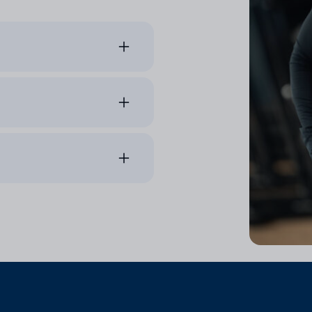
erkvalifikavimo kursai
inis parengimas, judesio ir
itybos rekomendacija.