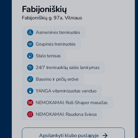
Fabijoniškių
Fabijoniškių g. 97a, Vilniaus
Asmeninės treniruotės
Grupinės treniruotės
Stalo tenisas
24/7 treniruoklių salės lankymas
Baseino ir pirčių erdvė
YANGA vitaminizuotas vanduo
NEMOKAMAI: Roll-Shaper masažas
NEMOKAMAI: Raudona šviesa
Apsilankyti klubo puslapyje