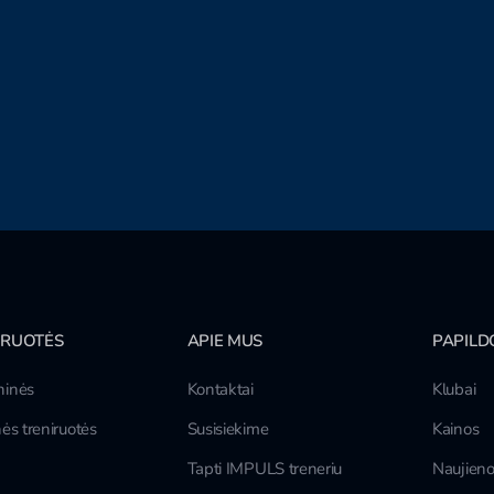
IRUOTĖS
APIE MUS
PAPILD
inės
Kontaktai
Klubai
ės treniruotės
Susisiekime
Kainos
Tapti IMPULS treneriu
Naujien