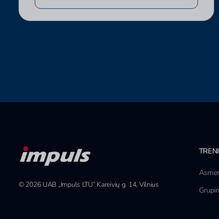
TREN
Asmen
© 2026 UAB „Impuls LTU“ Kareivių g. 14, Vilnius
Grupin