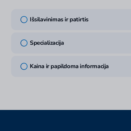
Išsilavinimas ir patirtis
Lietuvos Edukologijos Universitetas, sporto trenerių p
pagal LEU ir KKSD sudarytą licencijavimo programą.
Specializacija
Darbo patirtis nuo 2013 m.
Sveikatinimas, svorio mažinimas, svorio auginimas, fiz
laikysenos korekcija, sporto programos sudarymas, m
Kaina ir papildoma informacija
20 - 40 eur/val.