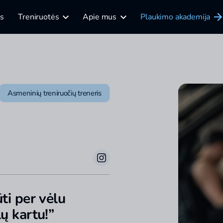
is
Treniruotės
Apie mus
Plaukimo akademija
Asmeninių treniruočių treneris
ūti per vėlu
lų kartu!”