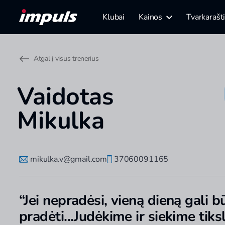
Klubai
Kainos
Tvarkarašt
Atgal į visus trenerius
Vaidotas
Mikulka
mikulka.v@gmail.com
37060091165
“Jei nepradėsi, vieną dieną gali b
pradėti...Judėkime ir siekime tiks