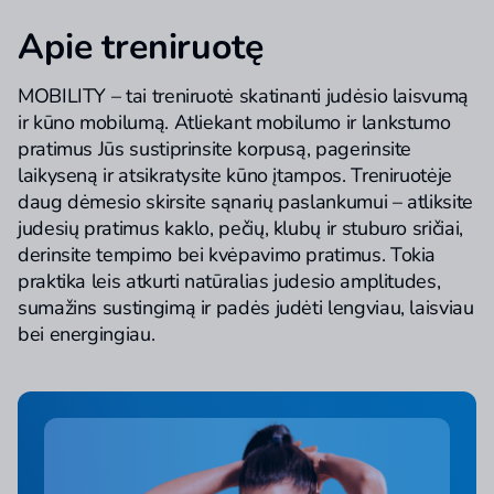
Apie treniruotę
MOBILITY – tai treniruotė skatinanti judėsio laisvumą
ir kūno mobilumą. Atliekant mobilumo ir lankstumo
pratimus Jūs sustiprinsite korpusą, pagerinsite
laikyseną ir atsikratysite kūno įtampos. Treniruotėje
daug dėmesio skirsite sąnarių paslankumui – atliksite
judesių pratimus kaklo, pečių, klubų ir stuburo sričiai,
derinsite tempimo bei kvėpavimo pratimus. Tokia
praktika leis atkurti natūralias judesio amplitudes,
sumažins sustingimą ir padės judėti lengviau, laisviau
bei energingiau.