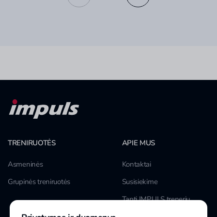
TRENIRUOTĖS
APIE MUS
Asmeninės
Kontaktai
Grupinės treniruotės
Susisiekime
Tapti IMPULS treneriu
Karjera