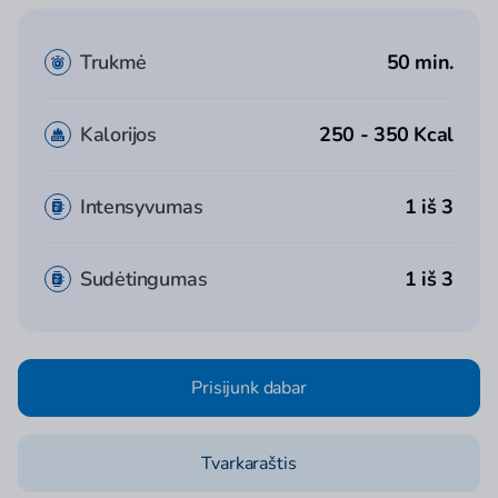
Trukmė
50 min.
Kalorijos
250 - 350 Kcal
Intensyvumas
1 iš 3
Sudėtingumas
1 iš 3
Prisijunk dabar
Tvarkaraštis