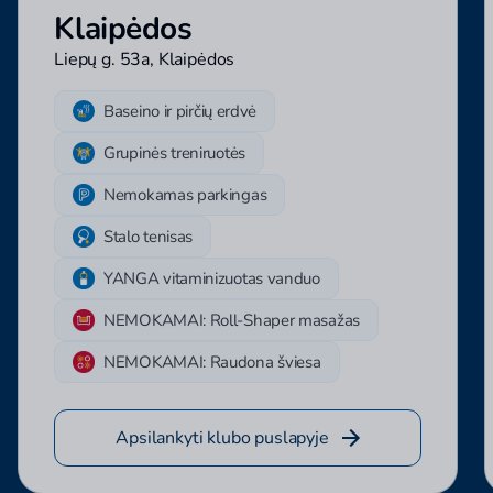
Klaipėdos
Liepų g. 53a, Klaipėdos
Baseino ir pirčių erdvė
Grupinės treniruotės
Nemokamas parkingas
Stalo tenisas
YANGA vitaminizuotas vanduo
NEMOKAMAI: Roll-Shaper masažas
NEMOKAMAI: Raudona šviesa
Apsilankyti klubo puslapyje