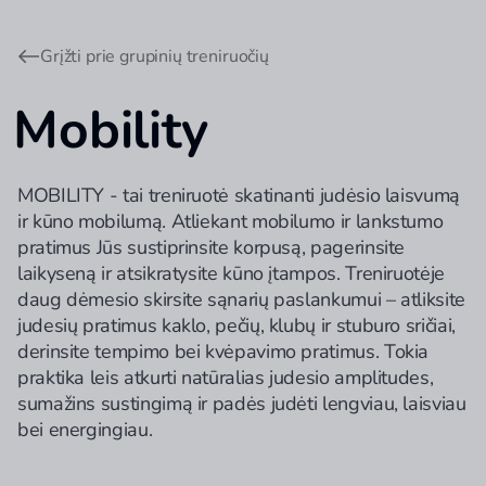
Grįžti prie grupinių treniruočių
Mobility
MOBILITY - tai treniruotė skatinanti judėsio laisvumą
ir kūno mobilumą. Atliekant mobilumo ir lankstumo
pratimus Jūs sustiprinsite korpusą, pagerinsite
laikyseną ir atsikratysite kūno įtampos. Treniruotėje
daug dėmesio skirsite sąnarių paslankumui – atliksite
judesių pratimus kaklo, pečių, klubų ir stuburo sričiai,
derinsite tempimo bei kvėpavimo pratimus. Tokia
praktika leis atkurti natūralias judesio amplitudes,
sumažins sustingimą ir padės judėti lengviau, laisviau
bei energingiau.