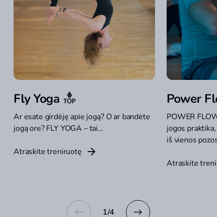
Fly Yoga
Power F
Ar esate girdėję apie jogą? O ar bandėte
POWER FLOW Y
jogą ore? FLY YOGA – tai…
jogos praktika,
iš vienos pozo
Atraskite treniruotę
Atraskite tren
1
/
4