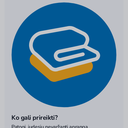
Ko gali prireikti?
Patogi, judesių nevaržanti apranga,