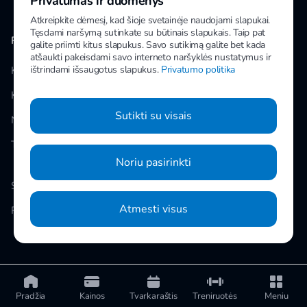
Privatumas ir duomenys
Atkreipkite dėmesį, kad šioje svetainėje naudojami slapukai.
Tęsdami naršymą sutinkate su būtinais slapukais. Taip pat
PAPILDOMA INFORMACIJA
MANO IMPULS
galite priimti kitus slapukus. Savo sutikimą galite bet kada
atšaukti pakeisdami savo interneto naršyklės nustatymus ir
ištrindami išsaugotus slapukus.
Privatumo politika
Klubai
Facebook
Kainos
Instagram
Sutikti su visais
Naujienos
Youtube
Taisyklės
Noriu pasirinkti
Slapukų nustatymai
Atmesti visus
Privatumo politika
© 2026 UAB „Impuls LTU“ Kareivių g. 14, Vilnius
Pradžia
Kainos
Tvarkaraštis
Treniruotės
Meniu